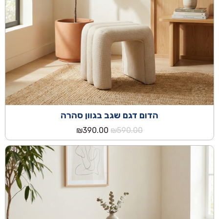
הדום דגם שגב בגוון סהרה
המחיר
המחיר
₪
390.00
₪
590.00
המקורי
הנוכחי
היה:
הוא:
₪390.00.
₪590.00.