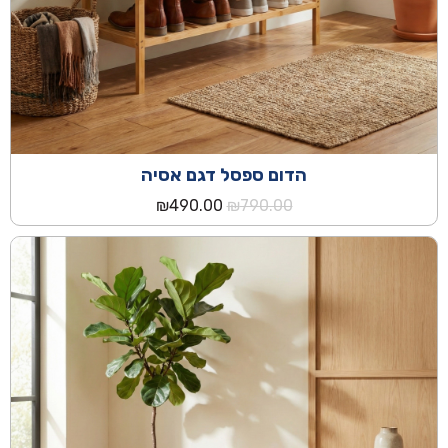
הדום ספסל דגם אסיה
המחיר
המחיר
₪
490.00
₪
790.00
המקורי
הנוכחי
היה:
הוא:
₪490.00.
₪790.00.