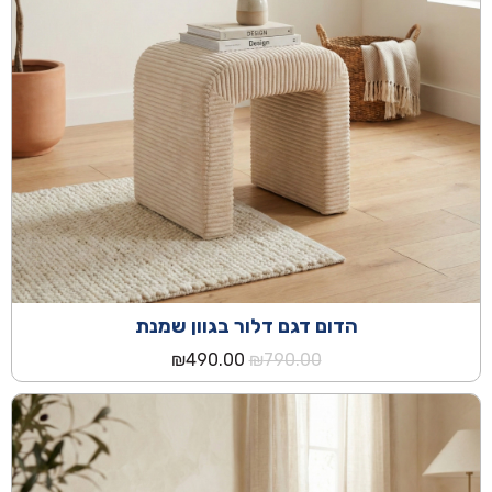
הדום דגם דלור בגוון שמנת
המחיר
המחיר
₪
490.00
₪
790.00
המקורי
הנוכחי
היה:
הוא:
₪490.00.
₪790.00.