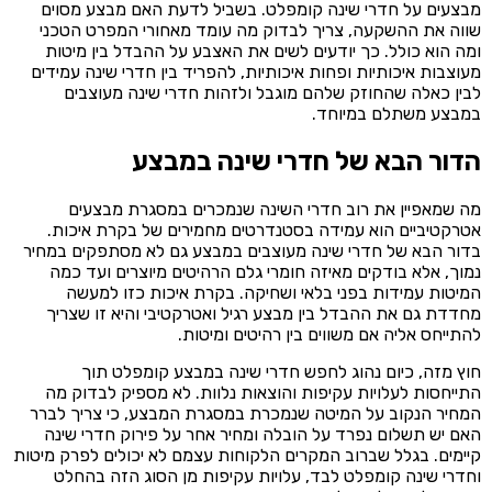
מבצעים על חדרי שינה קומפלט. בשביל לדעת האם מבצע מסוים
שווה את ההשקעה, צריך לבדוק מה עומד מאחורי המפרט הטכני
ומה הוא כולל. כך יודעים לשים את האצבע על ההבדל בין מיטות
מעוצבות איכותיות ופחות איכותיות, להפריד בין חדרי שינה עמידים
לבין כאלה שהחוזק שלהם מוגבל ולזהות חדרי שינה מעוצבים
במבצע משתלם במיוחד.
הדור הבא של חדרי שינה במבצע
מה שמאפיין את רוב חדרי השינה שנמכרים במסגרת מבצעים
אטרקטיביים הוא עמידה בסטנדרטים מחמירים של בקרת איכות.
בדור הבא של חדרי שינה מעוצבים במבצע גם לא מסתפקים במחיר
נמוך, אלא בודקים מאיזה חומרי גלם הרהיטים מיוצרים ועד כמה
המיטות עמידות בפני בלאי ושחיקה. בקרת איכות כזו למעשה
מחדדת גם את ההבדל בין מבצע רגיל ואטרקטיבי והיא זו שצריך
להתייחס אליה אם משווים בין רהיטים ומיטות.
חוץ מזה, כיום נהוג לחפש חדרי שינה במבצע קומפלט תוך
התייחסות לעלויות עקיפות והוצאות נלוות. לא מספיק לבדוק מה
המחיר הנקוב על המיטה שנמכרת במסגרת המבצע, כי צריך לברר
האם יש תשלום נפרד על הובלה ומחיר אחר על פירוק חדרי שינה
קיימים. בגלל שברוב המקרים הלקוחות עצמם לא יכולים לפרק מיטות
וחדרי שינה קומפלט לבד, עלויות עקיפות מן הסוג הזה בהחלט