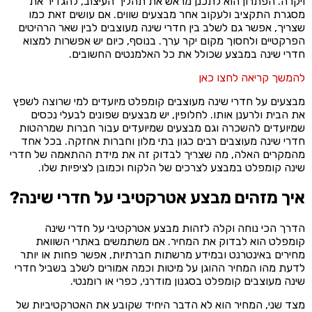
ויקרה. הפתרון הוא לתכנן מראש את תהליך העיצוב, להגדיר את
מסגרת התקציב ולעקוב אחר מבצעים שווים. אם עושים זאת כמו
שצריך, אפשר גם לשלב בין חדרי שינה מעוצבים לבין שאר הרהיטים
הפרקטיים ולחסוך מקום יקר ערך. בנוסף, כיום יש אפשרות למצוא
חדרי שינה במבצע שכולל את כל האלמנטים החשובים.
להמשך קריאה לחצו כאן
מבצעים על חדרי שינה מעוצבים קומפלט מיועדים למי שרוצה לשפץ
את הבית ולרענן אותו. לחלופין, יש מבצעים שפונים לבעלי נכסים
שמיועדים להשכרה וגם מבצעים שמיועדים עבור חברות שמרהטות
חדרי שינה מעוצבים רבים כגון בתי מלון וחברות אחזקה. בכל אחד
מהמקרים האלה, מה שצריך לבדוק זה את מידת ההתאמה של חדרי
שינה קומפלט במבצע לצרכים של הלקוח וכמובן לציפיות שלו.
איך מזהים מבצע אטרקטיבי על חדרי שינה?
הדרך הכי נוחה וקלה לזהות מבצע אטרקטיבי על חדרי שינה
קומפלט הוא לבדוק את המחיר. אם משתמשים באתרי השוואת
מחירים באינטרנט ובמידע מרשתות חברתיות, אפשר פחות או יותר
לדעת מהו המחיר ההוגן על מיטות וכמה אמורים לשלב בשביל חדרי
שינה מעוצבים קומפלט בסגנון מודרני, כפרי או רומנטי.
מצד שני, המחיר הוא לא הדבר היחיד שקובע את האטרקטיביות של