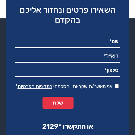
השאירו פרטים ונחזור אליכם
בהקדם
אני מאשר/ת שקראתי והסכמתי
למדיניות הפרטיות
*
או התקשרו ‏*2129‏