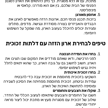
מתכת, עץ או ללא מסגרת. כך ניתן להתאים את הארון לסגנון
הפנימי של הבית שלכם, בין אם הוא מודרני, קלאסי או
מינימליסטי.
אחסון מאורגן
בזכות תכנון פנימי חכם, ארונות הזזה מאפשרים לארגן את
הבגדים והאביזרים בצורה מסודרת ונגישה. מדפים, מתלים
ומגירות יכולים להיכלל בעיצוב הארון, מה שמקל על השימוש
היומיומי.
טיפים לבחירת ארון הזזה עם דלתות זכוכית
בחרו את המידה הנכונה
לפני הרכישה, ודאו שאתם מודדים את המקום שבו תציבו את
הארון. חשוב לחשוב גם על גובה הארון, כך שהוא יתאים לחלל
ויהיה נגיש לשימוש יומיומי.
בחרו זכוכית איכותית
השקיעו בזכוכית מחוסמת או זכוכית עבה כדי להבטיח
עמידות וביטחון. זכוכית מחוסמת מפחיתה את הסיכון לשבירה
ומוסיפה לתחושת האיכות של הארון.
שקלו את הצבעים והחומרים
חשבו על החומרים והצבעים שיתאימו לעיצוב הכללי של החדר.
שילוב של זכוכית עם מסגרות מעץ או מתכת יכול ליצור מראה
ייחודי ומרשים.