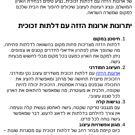
של ארונות הזזה עם דלתות זכוכית, נציע טיפים לבחירת הארון
המושלם, ונציג רעיונות לעיצוב שיכולים להפוך את הבית שלכם
למקום שמשרה השראה.
יתרונות ארונות הזזה עם דלתות זכוכית
חיסכון במקום
דלתות הזזה מצריכות פחות מקום בהשוואה לדלתות פתיחה,
מה שהופך אותן לפתרון אידיאלי לחדרים קטנים או צפופים.
ניתן למקם את הארון כמעט בכל מקום מבלי לחשוש מבעיות
גישה.
העיצוב המודרני
ארונות הזזה
עם דלתות זכוכית משדרים עיצוב נקי ומודרני.
הזכוכית מייצרת תחושה של מרחב ומאפשרת להציג את
התכולה שבפנים בצורה אסתטית. הזכוכית יכולה להיות
שקופה, חלבית או מעוטרת, מה שמאפשר להתאים את הארון
לכל סגנון עיצובי.
נגישות קלה
עם מנגנוני טריקה שקטה, גישה לאחסון נעשית קלה ונעימה.
אין צורך להילחם בדלתות או לדאוג לרעש, דבר שמאפשר
גישה נוחה לכל פריט.
מגוון אפשרויות עיצוב
כיום קיימת מבחר רחב של דלתות זכוכית עם מסגרות שונות –