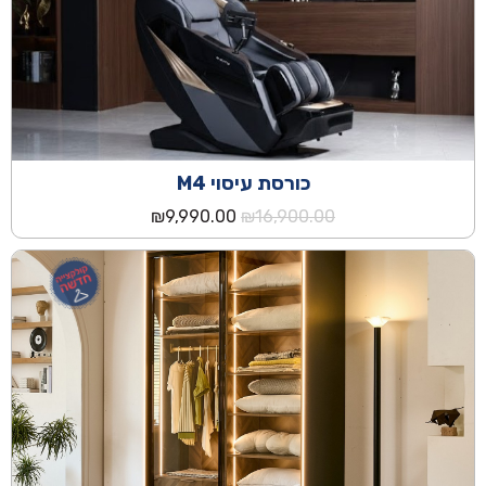
כורסת עיסוי M4
המחיר
המחיר
₪
9,990.00
₪
16,900.00
המקורי
הנוכחי
היה:
הוא:
₪9,990.00.
₪16,900.00.