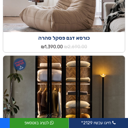
כורסא דגם פסקל סהרה
המחיר
המחיר
₪
1,390.00
₪
2,690.00
המקורי
הנוכחי
היה:
הוא:
₪1,390.00.
₪2,690.00.
חייגו עכשיו 2129*
לנציג בווטסאפ