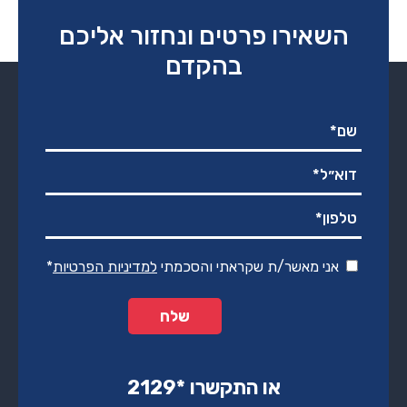
השאירו פרטים ונחזור אליכם
בהקדם
אני מאשר/ת שקראתי והסכמתי
למדיניות הפרטיות
*
או התקשרו ‏*2129‏