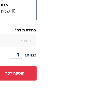
אחרי
10 שנות אחריות
בחירת מידה
*
כמות
כמות:
של
ארון
דגם
הוספה לסל
יהלום
-
4
דלתות
גוון
שמנת