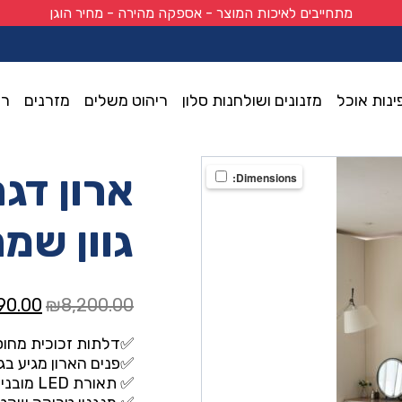
מתחייבים לאיכות המוצר - אספקה מהירה - מחיר הוגן
ינות אוכל
מזנונים ושולחנות סלון
ריהוט משלים
מזרנים
רי
Dimensions:
גוון שמ
המחיר
90.00
₪
8,200.00
המקור
✅דלתות זכוכית מחוס
היה:
✅פנים הארון מגיע בגו
0.00.
✅ תאורת LED מובנית – 4 פסי לד חרוטים בכל דופן