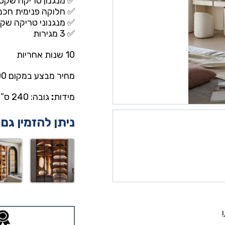
✅ מנגנון טריקה שקט
✅ חלוקה פנימית חכמה – 8 מדפים ואזו
✅ מנגנוני טריקה שק
✅ 3 מגירות
10 שנות אחריות
מחיר מבצע במקום 8,200 ש”ח – עכשיו רק 4,190 ש”ח
מידות
:
גובה: 240 ס”מ | רוחב: 160 ס”מ | עומק: 55 ס”מ
ניתן להזמין גם