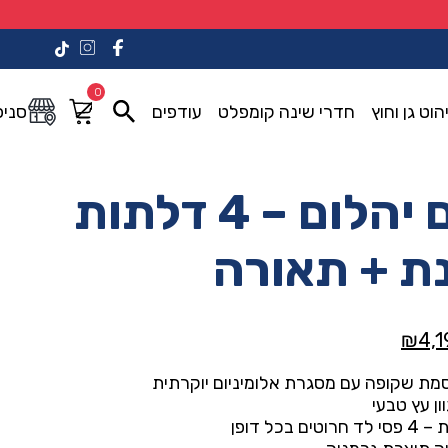
0
הוט גן וחוץ
חדרי שינה קומפלט
עודפים
סניפ
ארון דגם יהלום – 4 דלתות
נת + תאורה
המחיר
₪
4,1
י
הנוכחי
מת שקופה עם מסגרת אלומיניום יוקרתית
הוא:
ון עץ טבעי
₪4,190.00.
₪8,20