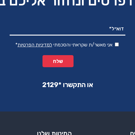
 פרטים ונחזור אליכם 
אני מאשר/ת שקראתי והסכמתי
למדיניות הפרטיות
*
או התקשרו ‏*2129‏
ם
המיטות שלנו