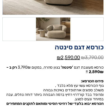
כורסא דגם סינטה
המחיר
המחיר
₪
2,590.00
₪
3,790.00
המקורי
הנוכחי
כורסא מעוצבת דגם
‘
סינטה
‘
בגוון סהרה, במקום 3,790₪
רק ב –
היה:
הוא:
!!
2,590₪
₪2,590.00.
₪3,790.00.
פירוט הכורסא:
גוף הכורסא עשוי עץ מלא בלבד ,
משולב ספוגים אורתופדים באיכות גבוהה
ומרופד בבד קורדרוי רחיץ ברמה הגבוהה ביותר דוחה נוזלים, עבה
במיוחד ונעים למגע.
הכורסא יבוא בלעדי של רהיטי הסיטי ומותאם לתקנים המחמירים