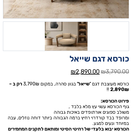
כורסא דגם שייאל
המחיר
המחיר
₪
2,890.00
₪
3,790.00
המקורי
הנוכחי
כורסא מעוצבת דגם
‘
שייאל
‘
בגוון סהרה, במקום 3,790₪
רק ב –
היה:
הוא:
!!
2,890₪
₪2,890.00.
₪3,790.00.
פירוט הכורסא:
גוף הכורסא עשוי עץ מלא בלבד ,
משולב ספוגים אורתופדים באיכות גבוהה
ומרופד בבד קורדרוי רחיץ ברמה הגבוהה ביותר דוחה נוזלים, עבה
במיוחד ונעים למגע.
הכורסא יבוא בלעדי של רהיטי הסיטי ומותאם לתקנים המחמירים