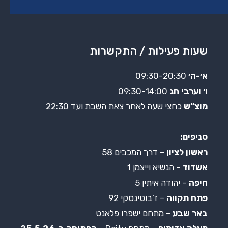
שעות פעילות / התקשרות
א׳-ה׳
09:30-20:30
ו׳ וערבי חג
09:30-14:00
מוצ”ש
כחצי שעה לאחר צאת השבת ועד 22:30
סניפים:
ראשון לציון
– דרך המכבים 58
אשדוד
– הנשיא וייצמן 1
חיפה
– יהודה איתין 5
פתח תקווה
– ז’בוטינסקי 92
באר שבע
– מתחם ישפרו פלאנט