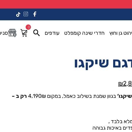
0
הוט גן וחוץ
חדרי שינה קומפלט
עודפים
סניפ
גם שיקגו
המחיר
₪
2,
הנוכחי
שיקגו
‘
בגוון שמנת בשילוב כאמל, במקום 4,190₪
רק ב –
הוא:
₪2,890.00.
₪4,19
מלא בלבד ,
דים באיכות גבוהה