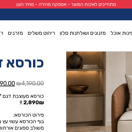
מתחייבים לאיכות המוצר - אספקה מהירה - מחיר הוגן
ינות אוכל
מזנונים ושולחנות סלון
ריהוט משלים
מזרנים
רי
כורסא ד
המחיר
890.00
₪
4,190.00
המקורי
כורסא מעוצבת דגם
‘
היה:
!!
2,890₪
0.00.
פירוט הכורסא:
גוף הכורסא עשוי עץ 
משולב ספוגים אורתופ