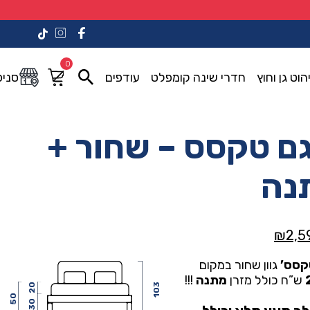
0
הוט גן וחוץ
חדרי שינה קומפלט
עודפים
סניפ
ם טקסס – שחור +
נה
המחיר
₪
2,5
י
הנוכחי
קסס’
גוון שחור במקום
הוא:
ש”ח כולל מזרן
מתנה
!!!
₪2,590.00.
₪4,59
20
103
50
30