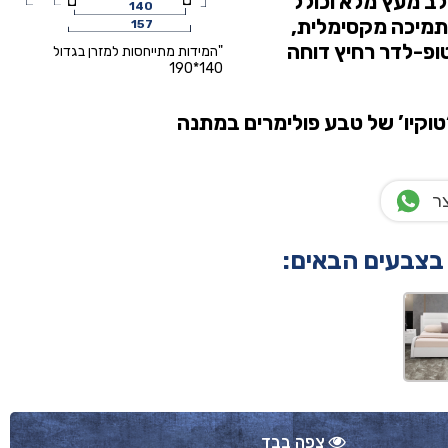
ב מעץ מלא וכולל
140
תמיכה מקסימלית,
157
טופ-לדר רחיץ דוחה
"המידות מתייחסות למזרן בגדול
140*190
טוקיו’ של טבע פולימרים
במתנה
ר
 בצבעים הבאים:
צפה בבד