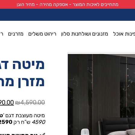
מתחייבים לאיכות המוצר - אספקה מהירה - מחיר הוגן
ינות אוכל
מזנונים ושולחנות סלון
ריהוט משלים
מזרנים
רי
זרן מתנה
מיטה דג
Dimensions:
מזרן מת
המחיר
90.00
₪
4,590.00
המקור
מיטה מעוצבת דגם ‘
ט
היה:
4590
ש”ח רק
2590
0.00.