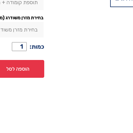
תוספת קומודה + 
בחירת מזרן משודרג (מ
בחירת מזרן משודר
כמות
כמות:
של
מיטה
דגם
הוספה לסל
טקסס
-
שחור
+
מזרן
מתנה