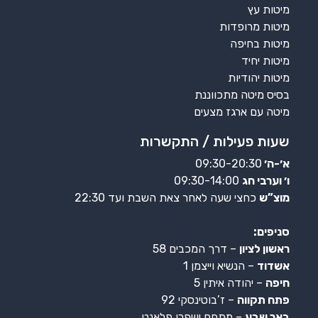
מיטות עץ
מיטות מרופדות
מיטות בחיפה
מיטות יחיד
מיטות יהודיות
בסיס מיטה מתכווננת
מיטה עם ארגז מצעים
שעות פעילות / התקשרות
א׳-ה׳
09:30-20:30
ו׳ וערבי חג
09:30-14:00
מוצ”ש
כחצי שעה לאחר צאת השבת ועד 22:30
סניפים:
ראשון לציון
– דרך המכבים 58
אשדוד
– הנשיא וייצמן 1
חיפה
– יהודה איתין 5
פתח תקווה
– ז’בוטינסקי 92
באר שבע
– מתחם ישפרו פלאנט