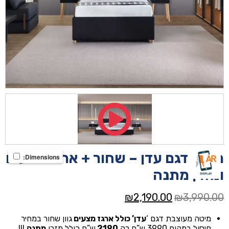
מיטה דגם עדן – שחור + ארגז מצעים
Dimensions:
ומזרן מתנה
המחיר
המחיר
₪
2,190.00
₪
3,990.00
המקורי
הנוכחי
מיטה מעוצבת דגם ‘
עדן’ כולל ארגז מצעים
גוון שחור במחיר
היה:
הוא:
חיסול במקום 3990 ש”ח רק
2190
ש”ח כולל מזרן
מתנה
!!!