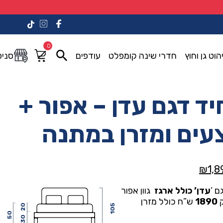
0
הוט גן וחוץ
חדרי שינה קומפלט
עודפים
סניפ
יד דגם עדן – אפור +
עים ומזרן במתנה
המחיר
₪
1,8
י
הנוכחי
ם ‘
עדן’ כולל ארגז
גוון אפור
הוא:
1890
ש”ח כולל מזרן
₪1,890.00.
₪3,40
20
105
50
30