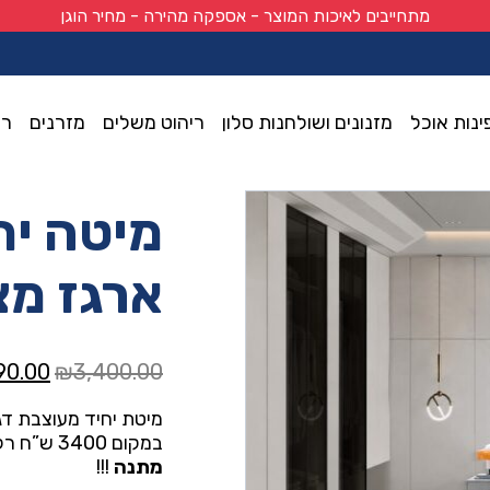
מתחייבים לאיכות המוצר - אספקה מהירה - מחיר הוגן
ינות אוכל
מזנונים ושולחנות סלון
ריהוט משלים
מזרנים
רי
עים ומזרן במתנה
מיטה יח
ארגז מצ
המחיר
90.00
₪
3,400.00
המקור
מיטת יחיד מעוצבת דג
היה:
במקום 3400 ש”ח רק
0.00.
מתנה
!!!