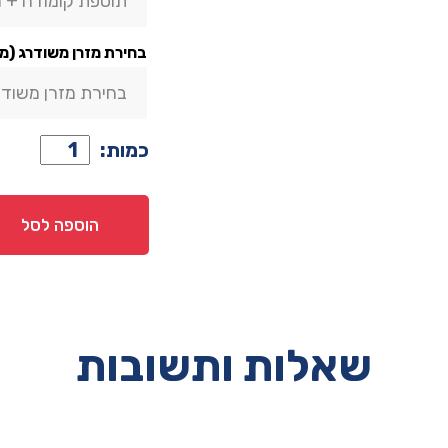
תוספת קומודה + 
בחירת מזרן משודרג (מ
בחירת מזרן משודר
כמות
כמות:
של
מיטה
יחיד
הוספה לסל
דגם
עדן
–
אפור
+
שאלות ותשובות
ארגז
מצעים
ומזרן
במתנה