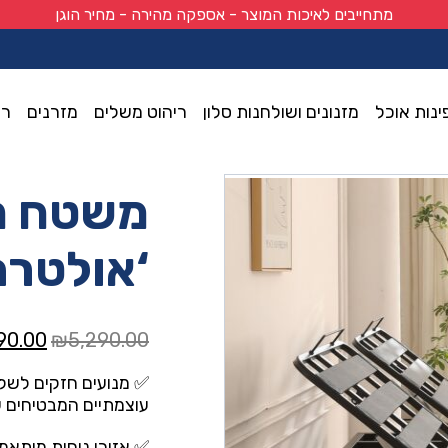
מתחייבים לאיכות המוצר - אספקה מהירה - מחיר הוגן
ינות אוכל
מזנונים ושולחנות סלון
ריהוט משלים
מזרנים
רי
ה’ 80/200
משטח חש
‘אולטרה’ 200
המחיר
90.00
₪
5,290.00
המקור
✅ מנועים חזקים לשלי
היה:
עוצמתיים המבטיחים 
0.00.
✅ אזורי נוחות מותאמי