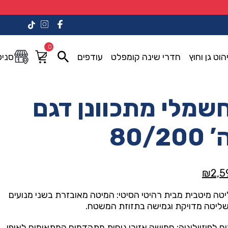
0
הוט גן וחוץ
חדרי שינה קומפלט
עודפים
סניפ
מלי מתכוונן דגם
80/
המחיר
₪
2,5
י
הנוכחי
טה מיטבית מבית רהיטי הסיטי: המיטה מאובזרת בשני מנועים
הוא:
שליטה מדויקת וגמישה בתזוזת המשטח.
₪2,590.00.
₪5,29
ם לפיזיולוגיה: חמישה אזורי נוחות מתקדמים המתאימים לאופן