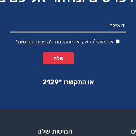
אני מאשר/ת שקראתי והסכמתי
למדיניות הפרטיות
*
או התקשרו ‏*2129‏
ם
המיטות שלנו