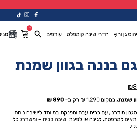
0
הוט גן וחוץ
חדרי שינה קומפלט
עודפים
סניפ
ם בננה בגוון שמנת
המחיר
₪
8
הנוכחי
ן שמנת,
במקום 1,290 ₪
רק ב- 890 ₪
הוא:
₪890.00.
₪1,29
גנון מודרני, עם כרית עבה ומפנקת במיוחד לישיבה נוחה
מתאים למרפסת, לגינה או לפינת ישיבה בבית – ומשדרג כל
י.