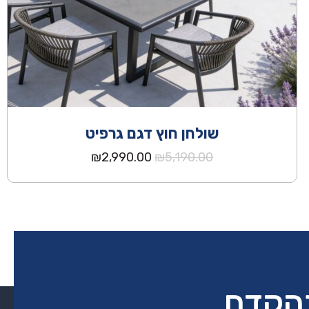
שולחן חוץ דגם גרפיט
המחיר
המחיר
₪
2,990.00
₪
5,190.00
המקורי
הנוכחי
היה:
הוא:
₪2,990.00.
₪5,190.00.
בהקדם