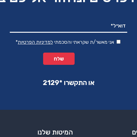
אני מאשר/ת שקראתי והסכמתי
למדיניות הפרטיות
*
או התקשרו ‏*2129‏
ם
המיטות שלנו