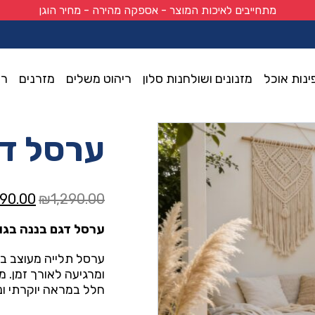
מתחייבים לאיכות המוצר - אספקה מהירה - מחיר הוגן
ינות אוכל
מזנונים ושולחנות סלון
ריהוט משלים
מזרנים
רי
ערסל דג
המחיר
90.00
₪
1,290.00
המקורי
ערסל דגם בננה בגוו
היה:
0.00.
ערסל תלייה מעוצב בס
ומרגיעה לאורך זמן. 
חלל במראה יוקרתי ונק