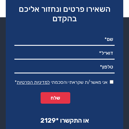
השאירו פרטים ונחזור אליכם
בהקדם
אני מאשר/ת שקראתי והסכמתי
למדיניות הפרטיות
*
או התקשרו ‏*2129‏