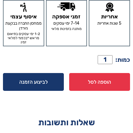
אחריות
זמני אספקה
איסוף עצמי
5 שנות אחריות
7-14 ימי עסקים
ממחסן החברה בבקעת
הירדן
מותנה בזמינות מלאי
1-2 ימי עסקים בתיאום
מראש *בכפוף למלאי
זמין
כמות
כמות:
של
קומודה
דגם
הוספה לסל
לביצוע הזמנה
הוליווד
-
אפור
שאלות ותשובות