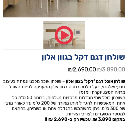
שולחן דגם דקל בגוון אלון
המחיר
המחיר
₪
2,690.00
₪
3,890.00
המקורי
הנוכחי
שולחן אוכל דגם ‘דקל’ בגוון אלון
– שולחן אוכל מלבני ונפתח בעיצוב
היה:
הוא:
טבעי ואלגנטי, בעל פלטה רחבה בגוון אלון המעניקה לפינת האוכל
₪2,690.00.
₪3,890.00.
מראה חמים, יוקרתי ומזמין.
השולחן כולל שתי הגדלות מרכזיות נשלפות, ברוחב 50 ס”מ כל
אחת, המאפשרות להגדיל אותו מאורך של 200 ס”מ עד לאורך מרבי
של 300 ס”מ. ניתן להשתמש בהגדלה אחת או בשתיהן, בהתאם
למספר הסועדים ולצורכי האירוח.
במקום 3,890 ₪, עכשיו רק ב-2,690 ₪ !!