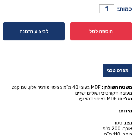
כמות
כמות:
של
שולחן
דגם
הוספה לסל
לביצוע הזמנה
דקל
בגוון
אלון
מפרט טכני
משטח השולחן:
MDF בעובי 40 מ”מ בציפוי פורניר אלון, עם קנט
מעובה דקורטיבי ושוליים ישרים
רגליים:
MDF בציפוי דמוי עץ
מידות:
מצב סגור:
אורך: 200 ס”מ
רוחב: 110 ס”מ