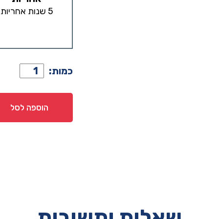
5 שנות אחריות
כמות
כמות:
של
שולחן
סלון
הוספה לסל
דגם
רטרו
בגוון
אלון
טבעי
שאלות ותשובות