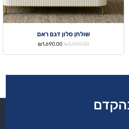
שולחן סלון דגם ראם
המחיר
המחיר
₪
1,690.00
₪
3,090.00
המקורי
הנוכחי
היה:
הוא:
₪1,690.00.
₪3,090.00.
בהקדם