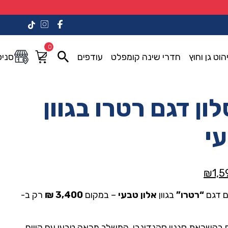
0
הוט גן וחוץ
חדרי שינה קומפלט
עודפים
סניפ
ון דגם רטרו בגוון
עי
המחיר
₪
1,5
י
הנוכחי
ם דגם
“רטרו”
בגוון
אלון טבעי
– במקום
3,400 ₪
רק ב-
הוא:
₪1,590.00.
₪3,40
 בהשראת סגנון סקנדינבי, המשלב מראה טבעי עם קווים