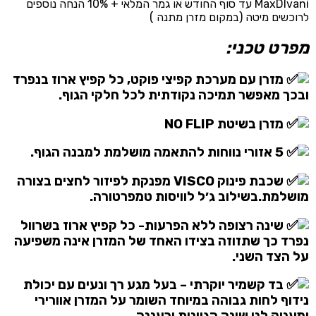
MaxDIvani עד סוף החודש או גמר המלאי + 10% הנחה נוספים
לרוכשים מיטה (במקום מזרן מתנה )
מפרט טכני:
מזרן עם מערכת קפיצי פוקט, כל קפיץ ארוז בנפרד
ובכך מאפשר תמיכה נקודתית לכל חלקי הגוף.
מזרן בשיטת NO FLIP
5 אזורי נווחות להתאמה מושלמת למבנה הגוף.
שכבת פינוק VISCO מפנקת לפיזור לחצים בצורה
מושלמת.בשילוב ג׳ל לוויסות טמפרטורה.
שינה רצופה ללא הפרעות- כל קפיץ ארוז בשרוול
נפרד כך שתזוזה בצידו האחד של המזרן אינה משפיעה
על הצד השני.
בד קשמיר יוקרתי – בעל מגע רך ונעים עם יכולת
נידוף לחות גבוהה במיוחד השומר על המזרן אוורירי