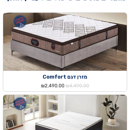
מזרן דגם Comfort
המחיר
המחיר
₪
2,490.00
₪
4,490.00
המקורי
הנוכחי
היה:
הוא:
₪2,490.00.
₪4,490.00.