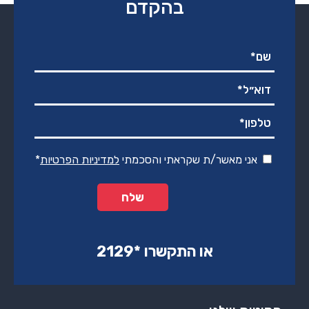
בהקדם
אני מאשר/ת שקראתי והסכמתי
למדיניות הפרטיות
*
או התקשרו ‏*2129‏