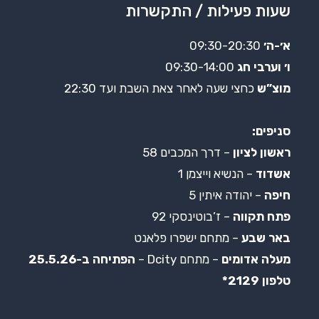
שעות פעילות / התקשרות
א׳-ה׳
09:30-20:30
ו׳ וערבי חג
09:30-14:00
מוצ”ש
כחצי שעה לאחר צאת השבת ועד 22:30
סניפים:
ראשון לציון
– דרך המכבים 58
אשדוד
– הנשיא וייצמן 1
חיפה
– יהודה איתין 5
פתח תקווה
– ז’בוטינסקי 92
באר שבע
– מתחם ישפרו פלאנט
מעלה אדומים
– מתחם Dcity –
הפתיחה ב-25.5.26
טלפון 2129*