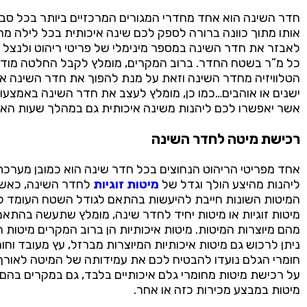
חדר השינה הוא אחד מחדרי המגורים המרכזיים ביותר בכל סבי
אותו מתוך כוונה ברורה לספק לכם שינה איכותית בכל לילה מח
לאבזר את חדר השינה במספר מינימלי של פריטי ריהוט ולנצל 
כל מ”ר בשטח החדר. ברוב המקרים, מומלץ לקבל החלטה מוד
הטלוויזיה מחדר השינה וזאת על מנת להפוך את חדר השינה אך
ישנים או אוהבים…כמו כן, מומלץ לעצב את חדר השינה באמצעו
אשר יאפשרו לכם ליהנות משינה איכותית גם במהלך שעות האו
רכישת מיטה לחדר השינה
אחד מפריטי הריהוט הנחוצים בכל חדר שינה הוא כמובן מערכת ה
ליהנות מהיצע הולך וגדל של
מיטות זוגיות
לחדר השינה, כאשר 
המיטות השונות חייבת להיעשות בהתאם לגודל השטח העומד 
מיטות זוגיות או מיטות יחיד לחדר שינה, מומלץ שתעשה בהתאם 
מהם מיוצרות המיטות. מיטות איכותיות הן ברוב המקרים מיטות 
ניתן לרכוש גם מיטות איכותיות המיוצרות מברזל, עץ מעובד וחומר
חומרי הגלם נועדו להבטיח לכם את עמידותה של המיטה לאורך ז
על רכישת מיטות מחומרי גלם איכותיים בלבד, גם במקרים בהם
מיטות במבצע מכירות כזה או אחר.