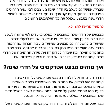
ויקרה. הפתרון הוא לתכנן מראש את תהליך העיצוב, להגדיר את
מסגרת התקציב ולעקוב אחר מבצעים שווים. אם עושים זאת כמו
שצריך, אפשר גם לשלב בין חדרי שינה מעוצבים לבין שאר הרהיטים
הפרקטיים ולחסוך מקום יקר ערך. בנוסף, כיום יש אפשרות למצוא
חדרי שינה במבצע שכולל את כל האלמנטים החשובים.
להמשך קריאה לחצו כאן
מבצעים על חדרי שינה מעוצבים קומפלט מיועדים למי שרוצה לשפץ
את הבית ולרענן אותו. לחלופין, יש מבצעים שפונים לבעלי נכסים
שמיועדים להשכרה וגם מבצעים שמיועדים עבור חברות שמרהטות
חדרי שינה מעוצבים רבים כגון בתי מלון וחברות אחזקה. בכל אחד
מהמקרים האלה, מה שצריך לבדוק זה את מידת ההתאמה של חדרי
שינה קומפלט במבצע לצרכים של הלקוח וכמובן לציפיות שלו.
איך מזהים מבצע אטרקטיבי על חדרי שינה?
הדרך הכי נוחה וקלה לזהות מבצע אטרקטיבי על חדרי שינה
קומפלט הוא לבדוק את המחיר. אם משתמשים באתרי השוואת
מחירים באינטרנט ובמידע מרשתות חברתיות, אפשר פחות או יותר
לדעת מהו המחיר ההוגן על מיטות וכמה אמורים לשלב בשביל חדרי
שינה מעוצבים קומפלט בסגנון מודרני, כפרי או רומנטי.
מצד שני, המחיר הוא לא הדבר היחיד שקובע את האטרקטיביות של