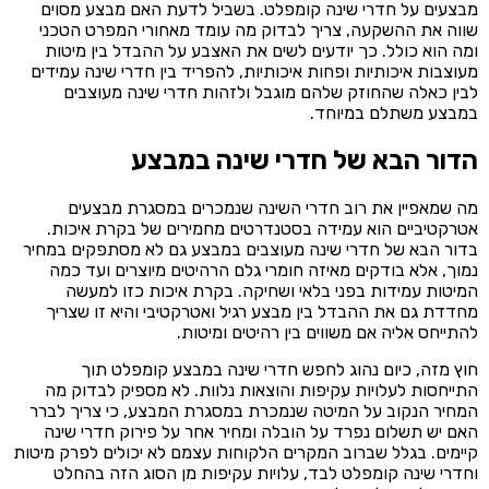
מבצעים על חדרי שינה קומפלט. בשביל לדעת האם מבצע מסוים
שווה את ההשקעה, צריך לבדוק מה עומד מאחורי המפרט הטכני
ומה הוא כולל. כך יודעים לשים את האצבע על ההבדל בין מיטות
מעוצבות איכותיות ופחות איכותיות, להפריד בין חדרי שינה עמידים
לבין כאלה שהחוזק שלהם מוגבל ולזהות חדרי שינה מעוצבים
במבצע משתלם במיוחד.
הדור הבא של חדרי שינה במבצע
מה שמאפיין את רוב חדרי השינה שנמכרים במסגרת מבצעים
אטרקטיביים הוא עמידה בסטנדרטים מחמירים של בקרת איכות.
בדור הבא של חדרי שינה מעוצבים במבצע גם לא מסתפקים במחיר
נמוך, אלא בודקים מאיזה חומרי גלם הרהיטים מיוצרים ועד כמה
המיטות עמידות בפני בלאי ושחיקה. בקרת איכות כזו למעשה
מחדדת גם את ההבדל בין מבצע רגיל ואטרקטיבי והיא זו שצריך
להתייחס אליה אם משווים בין רהיטים ומיטות.
חוץ מזה, כיום נהוג לחפש חדרי שינה במבצע קומפלט תוך
התייחסות לעלויות עקיפות והוצאות נלוות. לא מספיק לבדוק מה
המחיר הנקוב על המיטה שנמכרת במסגרת המבצע, כי צריך לברר
האם יש תשלום נפרד על הובלה ומחיר אחר על פירוק חדרי שינה
קיימים. בגלל שברוב המקרים הלקוחות עצמם לא יכולים לפרק מיטות
וחדרי שינה קומפלט לבד, עלויות עקיפות מן הסוג הזה בהחלט