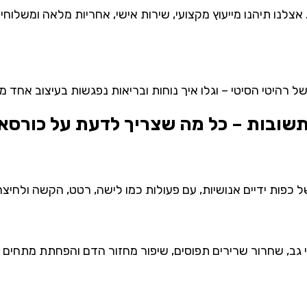
אצלנו
תיהנו
מייעוץ
מקצועי,
שירות
אישי,
אחריות
מלאה
ומשלוחי
ל
רהיטי
הסיטי –
וגלו
איך
נוחות
ובריאות
נפגשות
בעיצוב
אחד
מו
שובות – כל מה שצריך לדעת על כורסאו
 כפות ידיים אנושיות, עם פעולות כמו לישה, רטט, הקשה ולחיצה 
גב, שחרור שרירים תפוסים, שיפור מחזור הדם והפחתת מתחים – ב