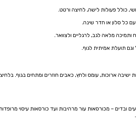
שי,
כולל
פעולות
לישה,
לחיצה
ורטט.
עם
כל
סלון
או
חדר
שינה.
ח
ותמיכה
מלאה
לגב,
לרגליים
ולצוואר.
וגם
תועלת
אמיתית
לגוף.
ת
ישיבה
ארוכות,
עומס
ולחץ,
כאבים
חוזרים
ומתחים
בגוף.
בלחיצ
ים
ובדים –
מכורסאות
עור
מרהיבות
ועד
כורסאות עיסוי
מרופדות