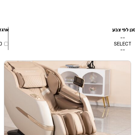
נן לפי צבע
ארגז
--
SELECT
0
--