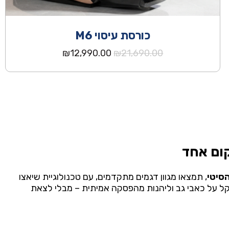
כורסת עיסוי M6
המחיר
המחיר
₪
12,990.00
₪
21,690.00
המקורי
הנוכחי
היה:
הוא:
₪12,990.00.
₪21,690.00.
ום
אחד
סיטי
,
תמצאו
מגוון
דגמים
מתקדמים,
עם
טכנולוגיית
שיאצו
קל
על
כאבי
גב
וליהנות
מהפסקה
אמיתית –
מבלי
לצאת