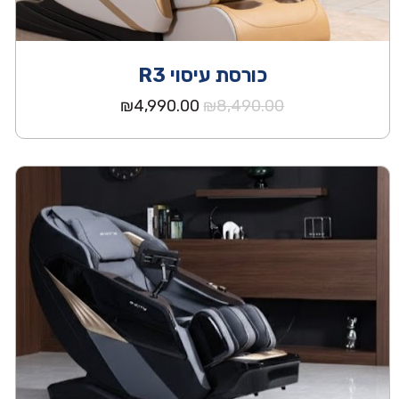
כורסת עיסוי R3
המחיר
המחיר
₪
4,990.00
₪
8,490.00
המקורי
הנוכחי
היה:
הוא:
₪4,990.00.
₪8,490.00.