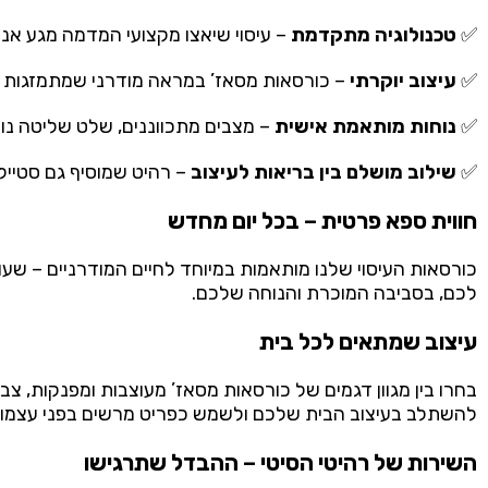
✅
טכנולוגיה
מתקדמת
–
עיסוי
שיאצו
מקצועי
המדמה
מגע
אנו
✅
עיצוב
יוקרתי
–
כורסאות מסאז’
במראה
מודרני
שמתמזגות
✅
נוחות
מותאמת
אישית
–
מצבים
מתכווננים,
שלט
שליטה
נו
✅
שילוב
מושלם
בין
בריאות
לעיצוב
–
רהיט
שמוסיף
גם
סטייל
חווית
ספא
פרטית –
בכל
יום
מחדש
כורסאות
העיסוי
שלנו
מותאמות
במיוחד
לחיים
המודרניים –
שעו
לכם,
בסביבה
המוכרת
והנוחה
שלכם.
עיצוב
שמתאים
לכל
בית
בחרו
בין
מגוון
דגמים של כורסאות מסאז’ מעוצבות ומפנקות,
צבע
להשתלב
בעיצוב
הבית
שלכם
ולשמש
כפריט
מרשים
בפני
עצמו.
השירות
של
רהיטי
הסיטי –
ההבדל
שתרגישו