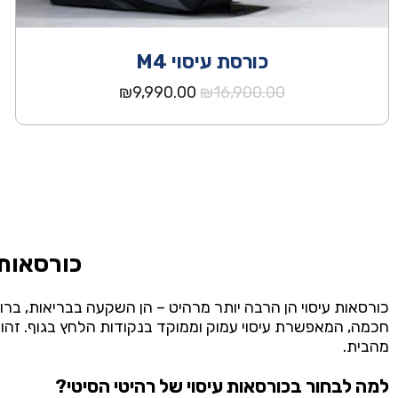
כורסת עיסוי M4
המחיר
המחיר
₪
9,990.00
₪
16,900.00
המקורי
הנוכחי
היה:
הוא:
₪9,990.00.
₪16,900.00.
כורסאות
כורסאות
עיסוי
הן
הרבה
יותר
מרהיט –
הן
השקעה
בבריאות,
ברו
חכמה,
המאפשרת
עיסוי
עמוק
וממוקד
בנקודות
הלחץ
בגוף.
זהו
מהבית.
למה
לבחור
בכורסאות
עיסוי
של
רהיטי
הסיטי?