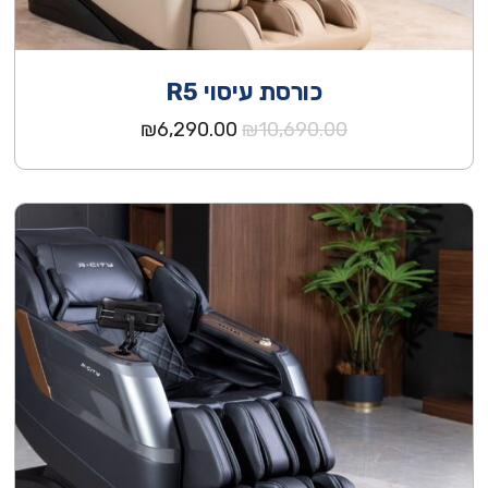
כורסת עיסוי R5
המחיר
המחיר
₪
6,290.00
₪
10,690.00
המקורי
הנוכחי
היה:
הוא:
₪6,290.00.
₪10,690.00.