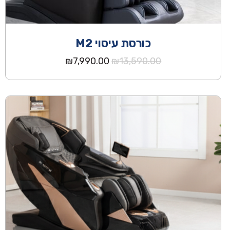
כורסת עיסוי M2
המחיר
המחיר
₪
7,990.00
₪
13,590.00
המקורי
הנוכחי
היה:
הוא:
₪7,990.00.
₪13,590.00.