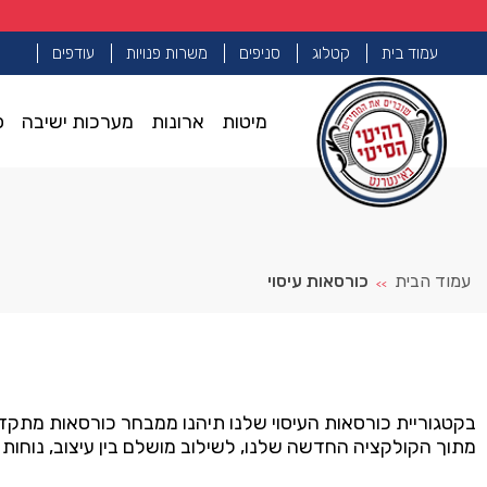
עמוד בית
קטלוג
סניפים
משרות פנויות
עודפים
מיטות
ארונות
מערכות ישיבה
פ
עמוד הבית
כורסאות עיסוי
>>
בקטגוריית
כורסאות
העיסוי
שלנו
תיהנו
ממבחר
כורסאות
מתקד
מתוך
הקולקציה
החדשה
שלנו,
לשילוב
מושלם
בין
עיצוב,
נוחות