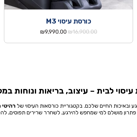
כורסת עיסוי M3
המחיר
המחיר
₪
9,990.00
₪
16,900.00
המקורי
הנוכחי
היה:
הוא:
₪9,990.00.
₪16,900.00.
עיסוי
לבית –
עיצוב,
בריאות
ונוחות
במק
גע
ובאיכות
החיים
שלכם.
בקטגוריית
כורסאות
העיסוי
של
רהיטי
ה
פתרון
מושלם
למי
שמחפש
להירגע,
לשחרר
שרירים
תפוסים,
לה