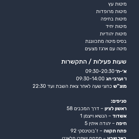
מיטות עץ
מיטות מרופדות
מיטות בחיפה
מיטות יחיד
מיטות יהודיות
בסיס מיטה מתכווננת
מיטה עם ארגז מצעים
שעות פעילות / התקשרות
א׳-ה׳
09:30-20:30
ו׳ וערבי חג
09:30-14:00
מוצ”ש
כחצי שעה לאחר צאת השבת ועד 22:30
סניפים:
ראשון לציון
– דרך המכבים 58
אשדוד
– הנשיא וייצמן 1
חיפה
– יהודה איתין 5
פתח תקווה
– ז’בוטינסקי 92
באר שבע
– מתחם ישפרו פלאנט