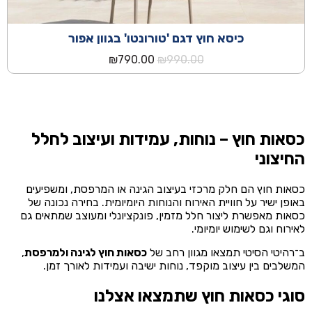
כיסא חוץ דגם 'טורונטו' בגוון אפור
המחיר
המחיר
₪
790.00
₪
990.00
המקורי
הנוכחי
היה:
הוא:
₪790.00.
₪990.00.
כסאות חוץ – נוחות, עמידות ועיצוב לחלל
החיצוני
כסאות חוץ הם חלק מרכזי בעיצוב הגינה או המרפסת, ומשפיעים
באופן ישיר על חוויית האירוח והנוחות היומיומית. בחירה נכונה של
כסאות מאפשרת ליצור חלל מזמין, פונקציונלי ומעוצב שמתאים גם
לאירוח וגם לשימוש יומיומי.
ב־רהיטי הסיטי תמצאו מגוון רחב של
כסאות חוץ לגינה ולמרפסת
,
המשלבים בין עיצוב מוקפד, נוחות ישיבה ועמידות לאורך זמן.
סוגי כסאות חוץ שתמצאו אצלנו