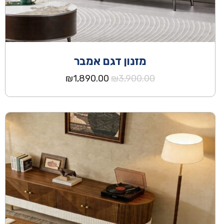
מזנון דגם אמבר
המחיר
המחיר
₪
1,890.00
₪
3,900.00
המקורי
הנוכחי
היה:
הוא:
₪1,890.00.
₪3,900.00.