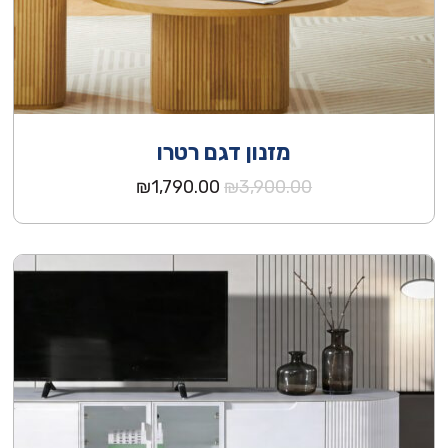
מזנון דגם רטרו
המחיר
המחיר
₪
1,790.00
₪
3,900.00
המקורי
הנוכחי
היה:
הוא:
₪1,790.00.
₪3,900.00.