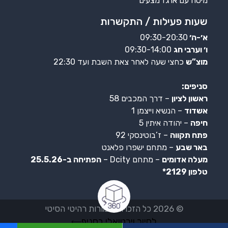
מיטה עם ארגז מצעים
שעות פעילות / התקשרות
א׳-ה׳
09:30-20:30
ו׳ וערבי חג
09:30-14:00
מוצ”ש
כחצי שעה לאחר צאת השבת ועד 22:30
סניפים:
ראשון לציון
– דרך המכבים 58
אשדוד
– הנשיא וייצמן 1
חיפה
– יהודה איתין 5
פתח תקווה
– ז’בוטינסקי 92
באר שבע
– מתחם ישפרו פלאנט
מעלה אדומים
– מתחם Dcity –
הפתיחה ב-25.5.26
טלפון 2129*
© 2026 כל הזכויות שמורות רהיטי הסיטי
לסיור וירטואלי בסניף