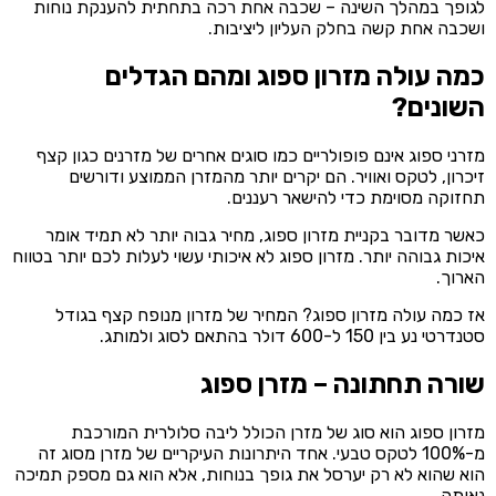
לגופך במהלך השינה – שכבה אחת רכה בתחתית להענקת נוחות
ושכבה אחת קשה בחלק העליון ליציבות.
כמה עולה מזרון ספוג ומהם הגדלים
השונים?
מזרני ספוג אינם פופולריים כמו סוגים אחרים של מזרנים כגון קצף
זיכרון, לטקס ואוויר. הם יקרים יותר מהמזרן הממוצע ודורשים
תחזוקה מסוימת כדי להישאר רעננים.
כאשר מדובר בקניית מזרון ספוג, מחיר גבוה יותר לא תמיד אומר
איכות גבוהה יותר. מזרון ספוג לא איכותי עשוי לעלות לכם יותר בטווח
הארוך.
אז כמה עולה מזרון ספוג? המחיר של מזרון מנופח קצף בגודל
סטנדרטי נע בין 150 ל-600 דולר בהתאם לסוג ולמותג.
שורה תחתונה – מזרן ספוג
מזרון ספוג הוא סוג של מזרן הכולל ליבה סלולרית המורכבת
מ-100% לטקס טבעי. אחד היתרונות העיקריים של מזרן מסוג זה
הוא שהוא לא רק יערסל את גופך בנוחות, אלא הוא גם מספק תמיכה
נאותה.