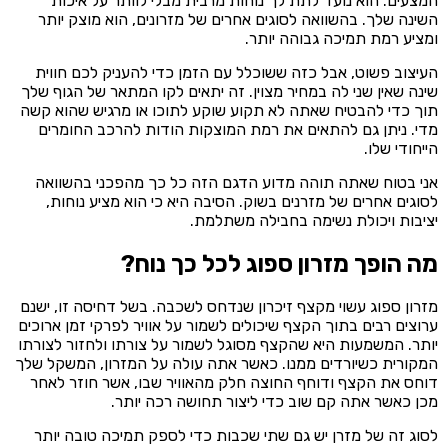
המצעים. הוא נועד לתת לך נוחות מרבית מבלי לוותר על איכות
השינה שלך. בהשוואה לסוגים אחרים של מזרונים, הוא מוצק יותר
ומציע רמת תמיכה גבוהה יותר.
העיצוב פשוט, אבל כזה ששוכלל עם הזמן כדי להעניק לכם חווית
שינה שאין שני לה במחיר מצוין. זה יתאים לקו המתאר של הגוף שלך
תוך כדי להבטיח שאתה לא תקוע שוקע לתוכו או מרגיש שהוא קשה
מדי. ניתן גם להתאים את רמת המוצקות הודות להרכב החומרים
הייחודי שלו.
אני בטוח שאתה תוהה מדוע הדגם הזה כל כך מהפכני בהשוואה
לסוגים אחרים של מזרנים בשוק. הסיבה היא כי הוא מציע נוחות,
יציבות ויכולת נשימה בחבילה משתלמת.
מה הופך מזרון ספוג לכל כך נוח?
מזרון ספוג עשוי מקצף זיכרון שנדחס לשכבה. בשל דחיסה זו, ישנם
ערוצים רבים בתוך הקצף שיכולים לשמור על אוויר לפרקי זמן ארוכים
יותר. המשמעות היא שהקצף מסוגל לשמור על צורתו ולחזור לצורתו
המקורית כשיורדים ממנו. כאשר אתה עולה על המזרון, המשקל שלך
דוחס את הקצף ודוחף החוצה חלק מהאוויר שבו, אשר חוזר לאחר
מכן כאשר אתה קם שוב כדי ליצור תחושה רכה יותר.
לסוג זה של מזרן יש גם שתי שכבות כדי לספק תמיכה טובה יותר