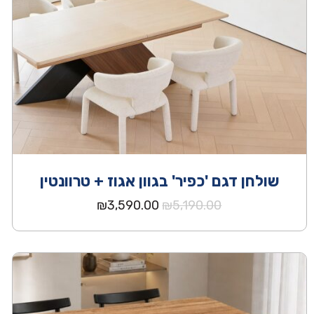
שולחן דגם 'כפיר' בגוון אגוז + טרוונטין
המחיר
המחיר
₪
3,590.00
₪
5,190.00
המקורי
הנוכחי
היה:
הוא:
₪3,590.00.
₪5,190.00.