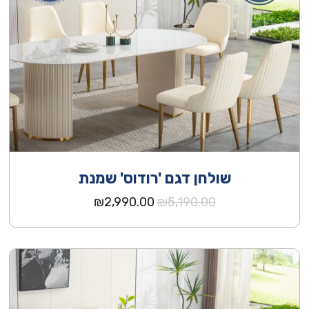
שולחן דגם 'רודוס' שמנת
המחיר
המחיר
₪
2,990.00
₪
5,190.00
המקורי
הנוכחי
היה:
הוא:
₪2,990.00.
₪5,190.00.