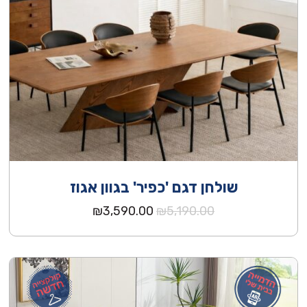
שולחן דגם 'כפיר' בגוון אגוז
המחיר
המחיר
₪
3,590.00
₪
5,190.00
המקורי
הנוכחי
היה:
הוא:
₪3,590.00.
₪5,190.00.