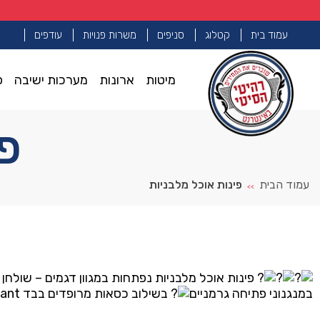
עמוד בית
קטלוג
סניפים
משרות פנויות
עודפים
מיטות
ארונות
מערכות ישיבה
פ
פי
עמוד הבית
פינות אוכל מלבניות
>>
פינות אוכל מלבניות נפתחות במגוון דגמים – שולחן 
במנגנוני פתיחה גרמניים
בשילוב כסאות מרופדים בבד Elephant קטיפתי בעל מגע רך ונעים, רחיץ דוחה כתמים ונוזלים ברמה הכי גבוהה שיש – 5 שנות אחריות