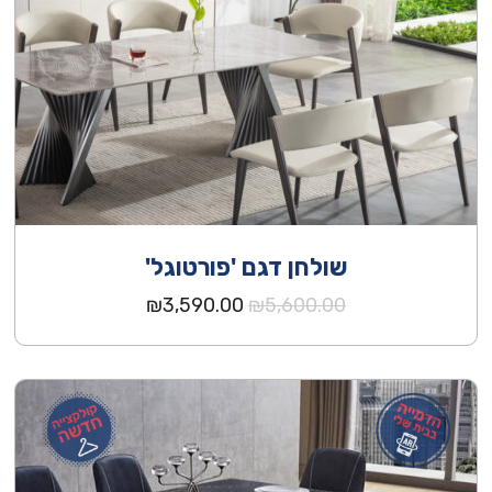
שולחן דגם 'פורטוגל'
המחיר
המחיר
₪
3,590.00
₪
5,600.00
המקורי
הנוכחי
היה:
הוא:
₪3,590.00.
₪5,600.00.