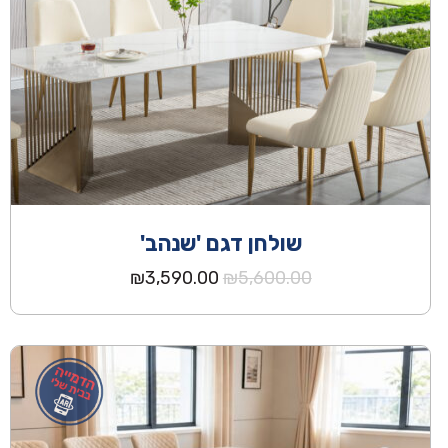
שולחן דגם 'שנהב'
המחיר
המחיר
₪
3,590.00
₪
5,600.00
המקורי
הנוכחי
היה:
הוא:
₪3,590.00.
₪5,600.00.