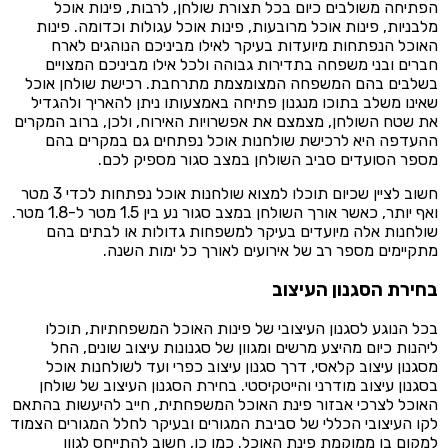
הפתיחה משולבים כיום בכל תצורת שולחן, לרבות, פינות אוכל
מלבניות, פינות אוכל מרובעות, פינות אוכל עגולות וכדומה. פינות
האוכל הנפתחות מיועדות בעיקר לאילו מביניכם הנוהגים לארח
חברים ובני משפחה בתדירות גבוהה ולכל אילו מביניכם המצויים
בשלבים בהם המשפחה המצומצמת מתרחבת. רכישת שולחן אוכל
שאינו משלב בתוכו מנגנון פתיחה באמצעותו ניתן להאריך ולהגדיל
את שטח השולחן, מצמצם את אפשרויות האירוח, ולכן, ברוב המקרים
ההעדפה היא לרכישת שולחנות אוכל נפתחים גם במקרים בהם
מספר הסועדים סביב השולחן במצב סגור מספיק לכם.
חשוב לציין שכיום תוכלו למצוא שולחנות אוכל נפתחות לכדי 3 מטר
ואף יותר, כאשר אורך השולחן במצב סגור נע בין 1.5 מטר ל-1.8 מטר.
שולחנות אלה מיועדים בעיקר למשפחות גדולות או לבתים בהם
מתקיימים מספר רב של אירועים לאורך כל ימות השנה.
בחירת הסגנון העיצוב
בכל הנוגע לסגנון העיצובי של פינות האוכל המשפחתיות, תוכלו
ליהנות כיום מהיצע מרשים ומגוון של סגנונות עיצוב שונים, החל
מסגנון עיצוב קלאסי, דרך סגנון עיצוב כפרי ועד לשולחנות אוכל
בסגנון עיצוב מודרני והייטקיסטי. בחירת הסגנון העיצוב של שולחן
האוכל לצרכי אבזור פינת האוכל המשפחתית, חייב להיעשות בהתאם
לקו העיצובי הכללי של סביבת המגורים ובעיקר לחלל המגורים הצמוד
למקום בו ממוקמת פינת האוכל. כמו כן, חשוב להתייחס לגוון