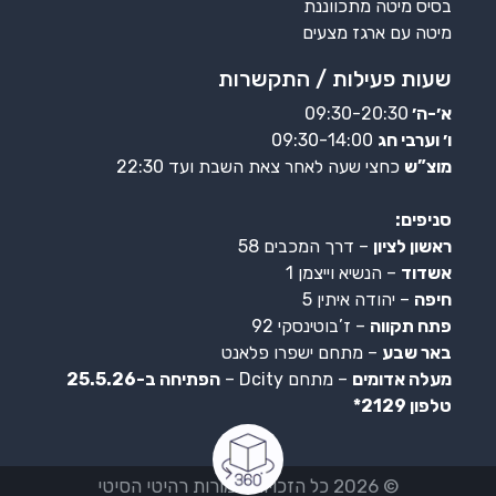
בסיס מיטה מתכווננת
מיטה עם ארגז מצעים
שעות פעילות / התקשרות
א׳-ה׳
09:30-20:30
ו׳ וערבי חג
09:30-14:00
מוצ”ש
כחצי שעה לאחר צאת השבת ועד 22:30
סניפים:
ראשון לציון
– דרך המכבים 58
אשדוד
– הנשיא וייצמן 1
חיפה
– יהודה איתין 5
פתח תקווה
– ז’בוטינסקי 92
באר שבע
– מתחם ישפרו פלאנט
מעלה אדומים
– מתחם Dcity –
הפתיחה ב-25.5.26
טלפון 2129*
© 2026 כל הזכויות שמורות רהיטי הסיטי