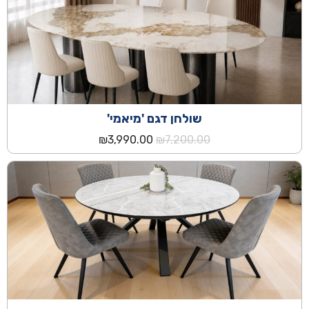
שולחן דגם 'מיאמי'
המחיר
המחיר
₪
3,990.00
₪
7,200.00
המקורי
הנוכחי
היה:
הוא:
₪3,990.00.
₪7,200.00.