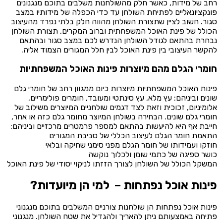
רחב של מידות, כאשר חלק מהשולחנות משלבים בתוכם מנגנונים
פונקציונאליים לפתיחת השולחן עד כדי הכפלה של מידותיו במצב
סגור. חשוב לציין שתצורת השולחן מהווה חלק בלתי נפרד מהעיצוב
הכולל של פינת האוכל המשפחתית וברוב המקרים, תצורת השולחן
נבחרת בהתאם לגודל השולחן הנדרש לכם במצב סגור ובהתאם
להקשר העיצובי בין פינת האוכל לבין חלל המגורים הצמוד אליה.
חומרי הגלם מהם מיוצרות פינות האוכל המשפחתיות
פינות האוכל המשפחתיות מיוצרות כיום ממגוון רחב של חומרי גלם
שונים וביניהם: עץ מלא, עץ סינתטי ומעובד, חומרים פולימריים,
אלומיניום, זכוכית וזאת לצד דגמים שולחניים המיוצרים משילוב של
חומרי גלם שונים. הבחירה בשולחן המיוצר מחומר גלם כזה או אחר,
חייבת אף היא להיעשות בהתאם למספר פרמטרים מרכזיים וביניהם:
התאמת חומר הגלם לעיצוב הכללי של סביבת המגורים
חוזקו ועמידותו של חומר הגלם מפני סימני שחיקה ובלאי
כושר ספיגה של כתמי שומן ולכלוך נוקשה
המשקל הכולל של השולחן לצורך הזזתו לניקוי יסודי של פינת האוכל
פינות אוכל נפתחות – למי הן מיועדות?
פינות אוכל נפתחות הן שולחנות צורניים המשלבים בתוכם מנגנוני
פתיחה באמצעותם ניתן להאריך ולהגדיל את שטח השולחן. מנגנוני