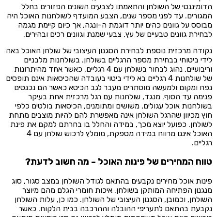
הדומיננטי של השולחן והתאמתו לצבעים השונים הפזורים בחלל
המגורים. עד לפני מספר שנים, הצבע המועדף לשולחנות האוכל היה
מבוסס על גוונים כהים יותר דוגמת ה-ונגה, אך כיום קיימת מגמה
לבחירת גוונים טבעיים של עץ, צבעי שמנת וגוונים רכים ובהירים.
נקודה מרכזית נוספת לבחירת הסגנון העיצובי של שולחן האוכל באה
לידי ביטוחי בבחירת מספר הרגליים בשולחן. בשולחנות מלבניים
וריבועיים, נהוג לבחור בשולחן עם 4 רגליים, כאשר אחד מהיתרונות
של שולחנות 4 רגליים בא לידי ביטוי בעובדה שהכיסאות אינם תופסים
נפח ומקום ולמעשה מוסתרים מעבר לגב הכיסא כאשר הם נכנסים
פנימה עד הסוף. מנגד, שולחנות עם רגל מרכזית אחת בעיקר
בשולחנות אוכל עגולים, משושים ומתומנים, הכיסאות בולטים כלפי
חוץ מכיוון שהרגל השולחן אינה מאפשרת להם להיות מוצבים מתחת
לשולחן. כפועל יוצא מכך, במידה והחלל בו בחרתם למקם את פינת
האוכל איננו מרווח במידה מספקת, מומלץ לרכוש שולחן עם 4
רגליים.
טווח המחירים של פינות האוכל – מה חשוב לדעת?
פינות אוכל מחירים נקבעים בהתאם לגודל השולחן במצב סגור, סוג
מנגנון הפתיחה המותקן בשולחן, איכות חומרי הגלם מהם מיוצר
השולחן, וכמובן, הסגנון העיצובי של השולחן. כמו כן, עלות השולחן
נקבעת בהתאם לתעריפי ההובלה וההרכבה בבית הלקוח. כאשר