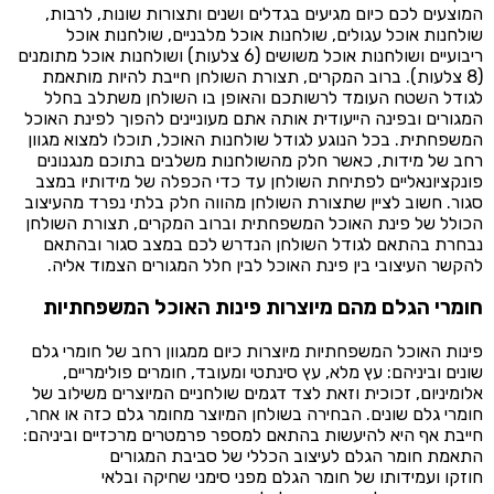
המוצעים לכם כיום מגיעים בגדלים ושנים ותצורות שונות, לרבות,
שולחנות אוכל עגולים, שולחנות אוכל מלבניים, שולחנות אוכל
ריבועיים ושולחנות אוכל משושים (6 צלעות) ושולחנות אוכל מתומנים
(8 צלעות). ברוב המקרים, תצורת השולחן חייבת להיות מותאמת
לגודל השטח העומד לרשותכם והאופן בו השולחן משתלב בחלל
המגורים ובפינה הייעודית אותה אתם מעוניינים להפוך לפינת האוכל
המשפחתית. בכל הנוגע לגודל שולחנות האוכל, תוכלו למצוא מגוון
רחב של מידות, כאשר חלק מהשולחנות משלבים בתוכם מנגנונים
פונקציונאליים לפתיחת השולחן עד כדי הכפלה של מידותיו במצב
סגור. חשוב לציין שתצורת השולחן מהווה חלק בלתי נפרד מהעיצוב
הכולל של פינת האוכל המשפחתית וברוב המקרים, תצורת השולחן
נבחרת בהתאם לגודל השולחן הנדרש לכם במצב סגור ובהתאם
להקשר העיצובי בין פינת האוכל לבין חלל המגורים הצמוד אליה.
חומרי הגלם מהם מיוצרות פינות האוכל המשפחתיות
פינות האוכל המשפחתיות מיוצרות כיום ממגוון רחב של חומרי גלם
שונים וביניהם: עץ מלא, עץ סינתטי ומעובד, חומרים פולימריים,
אלומיניום, זכוכית וזאת לצד דגמים שולחניים המיוצרים משילוב של
חומרי גלם שונים. הבחירה בשולחן המיוצר מחומר גלם כזה או אחר,
חייבת אף היא להיעשות בהתאם למספר פרמטרים מרכזיים וביניהם:
התאמת חומר הגלם לעיצוב הכללי של סביבת המגורים
חוזקו ועמידותו של חומר הגלם מפני סימני שחיקה ובלאי