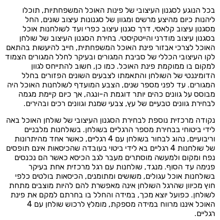
בכל הנוגע לסגנון העיצובי של פינות האוכל המשפחתיות, תוכלו
ליהנות כיום מהיצע מרשים ומגוון של סגנונות עיצוב שונים, החל
מסגנון עיצוב קלאסי, דרך סגנון עיצוב כפרי ועד לשולחנות אוכל
בסגנון עיצוב מודרני והייטקיסטי. בחירת הסגנון העיצוב של שולחן
האוכל לצרכי אבזור פינת האוכל המשפחתית, חייב להיעשות בהתאם
לקו העיצובי הכללי של סביבת המגורים ובעיקר לחלל המגורים הצמוד
למקום בו ממוקמת פינת האוכל. כמו כן, חשוב להתייחס לגוון
הדומיננטי של השולחן והתאמתו לצבעים השונים הפזורים בחלל
המגורים. עד לפני מספר שנים, הצבע המועדף לשולחנות האוכל היה
מבוסס על גוונים כהים יותר דוגמת ה-ונגה, אך כיום קיימת מגמה
לבחירת גוונים טבעיים של עץ, צבעי שמנת וגוונים רכים ובהירים.
נקודה מרכזית נוספת לבחירת הסגנון העיצובי של שולחן האוכל באה
לידי ביטוחי בבחירת מספר הרגליים בשולחן. בשולחנות מלבניים
וריבועיים, נהוג לבחור בשולחן עם 4 רגליים, כאשר אחד מהיתרונות
של שולחנות 4 רגליים בא לידי ביטוי בעובדה שהכיסאות אינם תופסים
נפח ומקום ולמעשה מוסתרים מעבר לגב הכיסא כאשר הם נכנסים
פנימה עד הסוף. מנגד, שולחנות עם רגל מרכזית אחת בעיקר
בשולחנות אוכל עגולים, משושים ומתומנים, הכיסאות בולטים כלפי
חוץ מכיוון שהרגל השולחן אינה מאפשרת להם להיות מוצבים מתחת
לשולחן. כפועל יוצא מכך, במידה והחלל בו בחרתם למקם את פינת
האוכל איננו מרווח במידה מספקת, מומלץ לרכוש שולחן עם 4
רגליים.