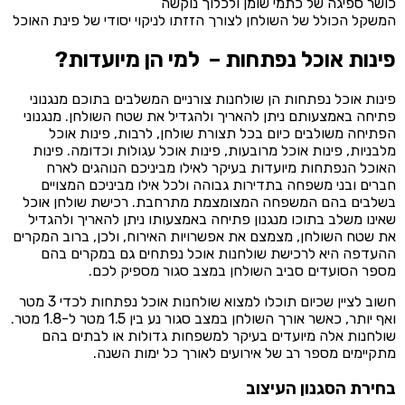
כושר ספיגה של כתמי שומן ולכלוך נוקשה
המשקל הכולל של השולחן לצורך הזזתו לניקוי יסודי של פינת האוכל
פינות אוכל נפתחות – למי הן מיועדות?
פינות אוכל נפתחות הן שולחנות צורניים המשלבים בתוכם מנגנוני
פתיחה באמצעותם ניתן להאריך ולהגדיל את שטח השולחן. מנגנוני
הפתיחה משולבים כיום בכל תצורת שולחן, לרבות, פינות אוכל
מלבניות, פינות אוכל מרובעות, פינות אוכל עגולות וכדומה. פינות
האוכל הנפתחות מיועדות בעיקר לאילו מביניכם הנוהגים לארח
חברים ובני משפחה בתדירות גבוהה ולכל אילו מביניכם המצויים
בשלבים בהם המשפחה המצומצמת מתרחבת. רכישת שולחן אוכל
שאינו משלב בתוכו מנגנון פתיחה באמצעותו ניתן להאריך ולהגדיל
את שטח השולחן, מצמצם את אפשרויות האירוח, ולכן, ברוב המקרים
ההעדפה היא לרכישת שולחנות אוכל נפתחים גם במקרים בהם
מספר הסועדים סביב השולחן במצב סגור מספיק לכם.
חשוב לציין שכיום תוכלו למצוא שולחנות אוכל נפתחות לכדי 3 מטר
ואף יותר, כאשר אורך השולחן במצב סגור נע בין 1.5 מטר ל-1.8 מטר.
שולחנות אלה מיועדים בעיקר למשפחות גדולות או לבתים בהם
מתקיימים מספר רב של אירועים לאורך כל ימות השנה.
בחירת הסגנון העיצוב