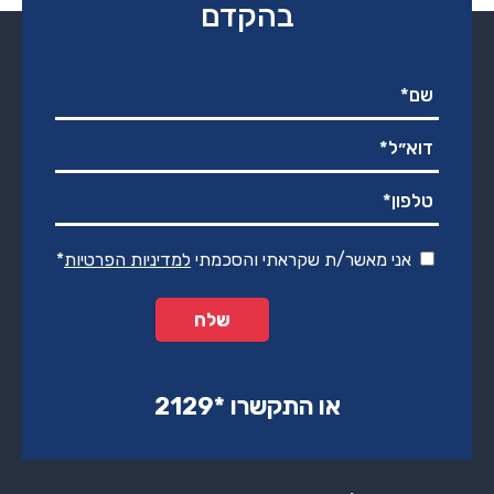
בהקדם
אני מאשר/ת שקראתי והסכמתי
למדיניות הפרטיות
*
או התקשרו ‏*2129‏