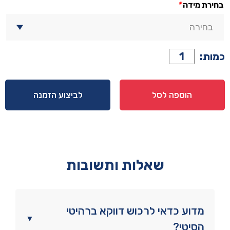
בחירת מידה
*
כמות
כמות:
של
ארון
דגם
הוספה לסל
לביצוע הזמנה
טופז
-
4
דלתות
גוון
שאלות ותשובות
לבן
מדוע כדאי לרכוש דווקא ברהיטי
▼
הסיטי?