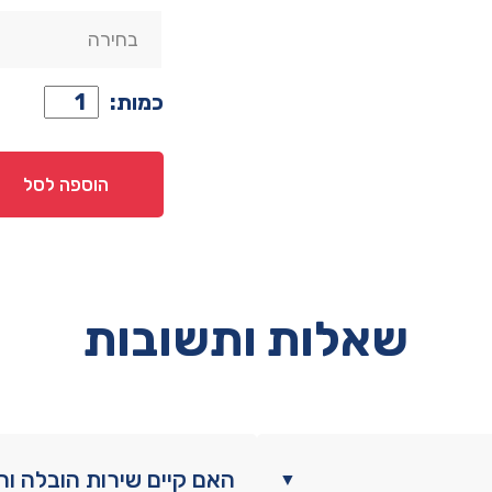
כמות
כמות:
של
ארון
דגם
הוספה לסל
רן
-
6
דלתות
גוון
שאלות ותשובות
לבן
האם קיים שירות הובלה ו
▼