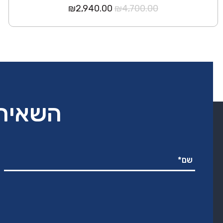
המחיר
המחיר
₪
2,940.00
₪
4,700.00
המקורי
הנוכחי
היה:
הוא:
₪2,940.00.
₪4,700.00.
השאירו