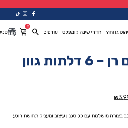
0
הוט גן וחוץ
חדרי שינה קומפלט
עודפים
סניפ
ארון דגם רן – 6 דלתות גוון
המחיר
₪
3,9
י
הנוכחי
הוא:
לב בצורה מושלמת עם כל סגנון עיצוב ומעניק תחושת רוגע
₪3,990.00.
₪5,89