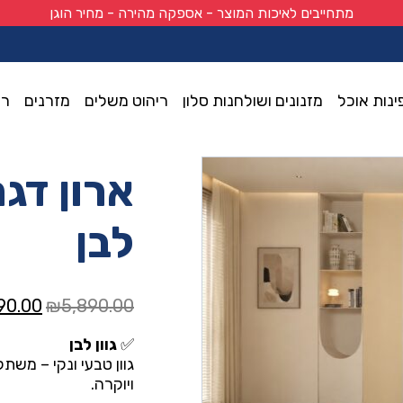
מתחייבים לאיכות המוצר - אספקה מהירה - מחיר הוגן
ינות אוכל
מזנונים ושולחנות סלון
ריהוט משלים
מזרנים
רי
לבן
המחיר
90.00
₪
5,890.00
המקור
✅
גוון לבן
היה:
גוון טבעי ונקי – משת
0.00.
ויוקרה.