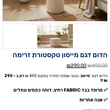
הדום דגם מייסון טקסטורת זרימה
המחיר
המחיר
₪
290.00
₪
490.00
המקורי
הנוכחי
הדום דגם ‘
מייסון
‘ בגווני שמנת-סהרה במקום 490 ₪
רק ב – 290
היה:
הוא:
₪ !!
₪290.00.
₪490.00.
✅
מרופד ב
בד FABRIC רחיץ, דוחה כתמים ונוזלים
✅
שנה אחריות