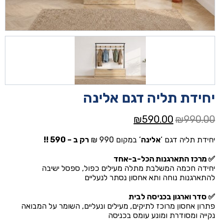
יחידת תליה דגם אלינה
המחיר
המחיר
₪
590.00
₪
990.00
המקורי
הנוכחי
יחידת תליה דגם ‘
אלינה
‘ במקום 990 ₪
רק ב – 590 !!
היה:
הוא:
₪590.00.
₪990.00.
✅
מרכז התארגנות הכל-ב-אחד
יחידה חכמה המשלבת מתלה מעילים כפול, ספסל ישיבה
להתארגנות נוחה ותא אחסון נסתר לנעליים
✅
סדר וארגון בכניסה לבית
פתרון אחסון מרוכז לתיקים, מעילים ונעליים, השומר על המבואה
נקייה ומסודרת ומונע עומס בכניסה