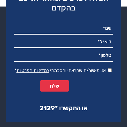
בהקדם
אני מאשר/ת שקראתי והסכמתי
למדיניות הפרטיות
*
או התקשרו ‏*2129‏