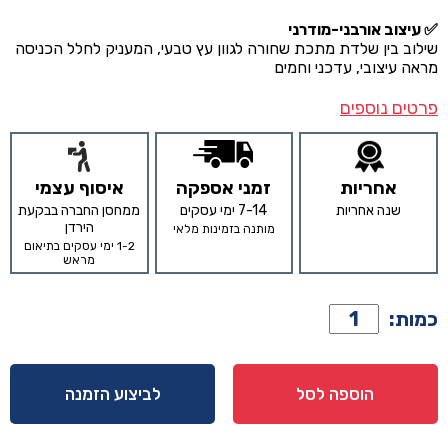
✅
עיצוב אורבני-מודרני
שילוב בין שלדת מתכת שחורה לגוון עץ טבעי, המעניק לחלל הכניסה
מראה עיצובי, עדכני וחמים
פרטים נוספים
אחריות
זמני אספקה
איסוף עצמי
שנה אחריות
7-14 ימי עסקים
ממחסן החברה בבקעת
הירדן
מותנה בזמינות מלאי
1-2 ימי עסקים בתיאום
מראש
כמות
כמות:
של
יחידת
תליה
הוספה לסל
לביצוע הזמנה
דגם
אלינה