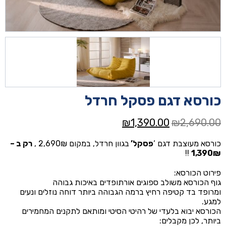
כורסא דגם פסקל חרדל
המחיר
המחיר
₪
1,390.00
₪
2,690.00
המקורי
הנוכחי
כורסא מעוצבת דגם ‘
פסקל’
בגוון חרדל, במקום 2,690₪ ,
רק ב –
היה:
הוא:
!!
1,390₪
₪1,390.00.
₪2,690.00.
פירוט הכורסא:
גוף הכורסא משולב ספוגים אורתופדים באיכות גבוהה
ומרופד בד קטיפה רחיץ ברמה הגבוהה ביותר דוחה נוזלים ונעים
למגע.
הכורסא יבוא בלעדי של רהיטי הסיטי ומותאם לתקנים המחמירים
ביותר, לכן מקבלים: