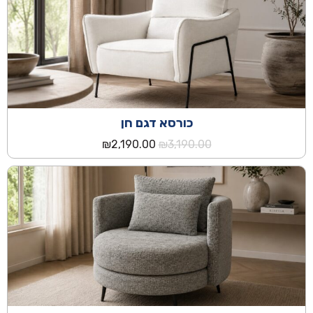
כורסא דגם חן
המחיר
המחיר
₪
2,190.00
₪
3,190.00
המקורי
הנוכחי
היה:
הוא:
₪2,190.00.
₪3,190.00.