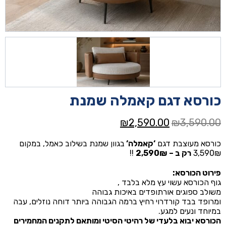
כורסא דגם קאמלה שמנת
המחיר
המחיר
₪
2,590.00
₪
3,590.00
המקורי
הנוכחי
כורסא מעוצבת דגם
‘
קאמלה
‘
בגוון שמנת בשילוב כאמל, במקום
היה:
הוא:
3,590₪
רק ב – 2,590₪
!!
₪2,590.00.
₪3,590.00.
פירוט הכורסא:
גוף הכורסא עשוי עץ מלא בלבד ,
משולב ספוגים אורתופדים באיכות גבוהה
ומרופד בבד קורדרוי רחיץ ברמה הגבוהה ביותר דוחה נוזלים, עבה
במיוחד ונעים למגע.
הכורסא יבוא בלעדי של רהיטי הסיטי ומותאם לתקנים המחמירים