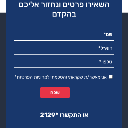
השאירו פרטים ונחזור אליכם
בהקדם
אני מאשר/ת שקראתי והסכמתי
למדיניות הפרטיות
*
או התקשרו ‏*2129‏