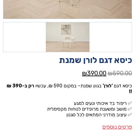
כיסא דגם לורן שמנת
המחיר
המחיר
₪
390.00
₪
590.00
המקורי
הנוכחי
כיסא דגם
‘לורן’
בגוון שמנת– במקום 590 ₪, עכשיו
רק ב-390 ₪
היה:
הוא:
!!
₪390.00.
₪590.00.
✅ ריפוד בד איכותי ונעים למגע
✅ מושב ומשענת מרופדים לנוחות מקסימלית
✅ עיצוב מודרני המתאים לכל סגנון
פרטים נוספים