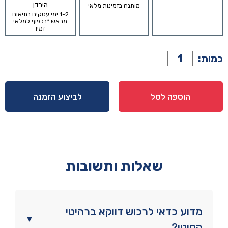
הירדן
מותנה בזמינות מלאי
1-2 ימי עסקים בתיאום
מראש *בכפוף למלאי
זמין
כמות
כמות:
של
כיסא
דגם
הוספה לסל
לביצוע הזמנה
ניל
גוון
אלון
שאלות ותשובות
מדוע כדאי לרכוש דווקא ברהיטי
▼
הסיטי?