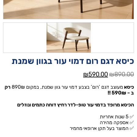
כיסא דגם רום דמוי עור בגוון שמנת
המחיר
המחיר
₪
590.00
₪
890.00
המקורי
הנוכחי
כיסא
מעוצב דגם ‘רום’ בצבע דמוי עור גוון שמנת, במקום 890₪
רק
היה:
הוא:
ב – 590₪ !!
₪590.00.
₪890.00.
הכיסא מרופד בדמוי עור טופ-לדר רחיץ דוחה כתמים ונוזלים
✅ 5 שנות אחריות
✅ אספקה מהירה
✅ המוצר בעל תקן ארופאי מחמיר