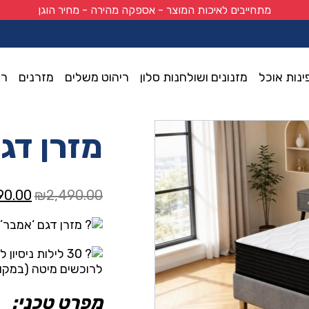
מתחייבים לאיכות המוצר - אספקה מהירה - מחיר הוגן
ינות אוכל
מזנונים ושולחנות סלון
ריהוט משלים
מזרנים
רי
מזרן דג
המחיר
90.00
₪
2,490.00
המקור
מזרן דגם ‘אמבר’ מבית קינ
היה:
0.00.
לרוכשים מיטה (במקום
מפרט טכני: