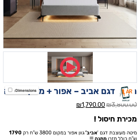
מיטה דגם אביב – אפור + מזרן מתנה
Dimensions:
המחיר
המחיר
₪
1,790.00
₪
3,800.00
המקורי
הנוכחי
מכירת חיסול !
היה:
הוא:
₪1,790.00.
₪3,800.00.
מיטה מעוצבת דגם ‘
אביב’
גוון אפור במקום 3800 ש”ח רק
1790
ש”ח כולל מזרן
מתנה
!!!