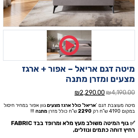
מיטה דגם אריאל – אפור + ארגז
מצעים ומזרן מתנה
המחיר
המחיר
₪
2,290.00
₪
4,190.00
המקורי
הנוכחי
מיטה מעוצבת דגם ‘
אריאל’ כולל ארגז מצעים
גוון אפור במחיר חיסול
היה:
הוא:
במקום 4190 ש”ח רק
2290
ש”ח כולל מזרן
מתנה
!!!
₪2,290.00.
₪4,190.00.
✅ גוף המיטה משולב מעץ מלא ומרופד בבד FABRIC
רחיץ דוחה כתמים ונוזלים,