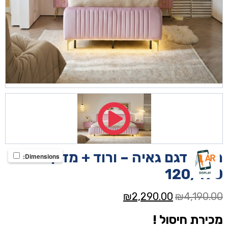
מיטה דגם גאיה – ורוד + מזרן מתנה
Dimensions:
120/190
המחיר
המחיר
₪
2,290.00
₪
4,190.00
המקורי
הנוכחי
מכירת חיסול !
היה:
הוא: