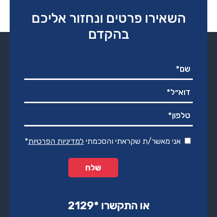
השאירו פרטים ונחזור אליכם
בהקדם
אני מאשר/ת שקראתי והסכמתי
למדיניות הפרטיות
*
או התקשרו ‏*2129‏