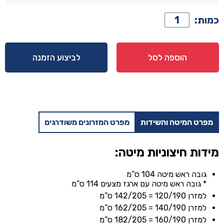
כמות
כמות:
של
מיטה
דגם
הוספה לסל
לביצוע הזמנה
גאיה
-
ורוד
+
מזרן
מפרט המיטה והשידות
מפרט המזרונים משודרגים
מתנה
120/190
מידות חיצוניות מיטה:
גובה ראש מיטה 104 ס”מ
* גובה ראש מיטה עם ארגז מצעים 114 ס”מ
למזרן 120/190 = 142/205 ס”מ
למזרן 140/190 = 162/205 ס”מ
למזרן 160/190 = 182/205 ס”מ