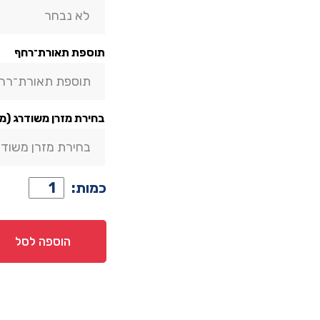
תוספת תאורת־רחף
תוספת תאורת־רח
בחירת מזרן משודרג (מ
בחירת מזרן משודר
כמות
כמות:
של
מיטה
דגם
הוספה לסל
מדריד
–
לבן
+