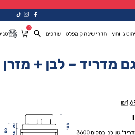
0
הוט גן וחוץ
חדרי שינה קומפלט
עודפים
סניפ
ם מדריד – לבן + מזרן
המחיר
₪
1,6
י
הנוכחי
הוא:
₪1,690.00.
₪3,60
108
20
50
ריד’
גוון לבן במקום 3600
30