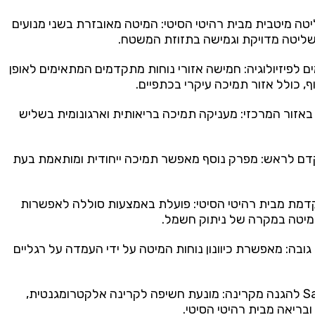
₪4,980.00.
₪6,89
טה מיטבית מבית רהיטי הסיטי: המיטה מאובזרת בשני מנועים
שליטה מדויקת וגמישה בתזוזת המשטח.
ם לפיזיולוגיה: חמישה אזורי נוחות מתקדמים המתאימים לאופן
 כולל אזור תמיכה עיקרי בכתפיים.
אזור המרכזי: מעניקה תמיכה בריאותית וארגונומית בשליש
דם לראש: מפרק נוסף מאפשר תמיכה ייחודית ומותאמת בעת
מת מבית רהיטי הסיטי: פועלת באמצעות סוללה לאפשרות
יטה במקרה של ניתוק חשמל.
ה: מאפשרת כיוונון נוחות המיטה על ידי העמדה על רגליים
✅ מערכת Safe Sleep להגנה מקרינה: מונעת חשיפה לקרינה אלקטרומגנטית,
בריאה מבית רהיטי הסיטי.