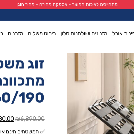
מתחייבים לאיכות המוצר - אספקה מהירה - מחיר הוגן
ינות אוכל
מזנונים ושולחנות סלון
ריהוט משלים
מזרנים
רי
דגם ‘אולטרה’ 160/190
זוג משט
מתכווננ
60/190
המחיר
80.00
₪
6,890.00
המקור
✅ המשטחים הינם אונ
היה: