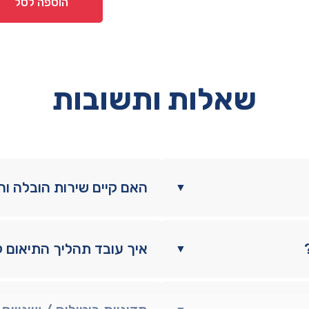
הוספה לסל
חשמליים
מתכווננים
דגם
'אולטרה'
160/190
שאלות ותשובות
האם קיים שירות הובלה ו
▼
איך עובד תהליך התיאום 
▼