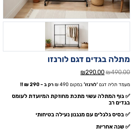
מתלה בגדים דגם לורנזו
המחיר
המחיר
₪
290.00
₪
490.00
המקורי
הנוכחי
מעמד תליה דגם
‘לורנזו’
במקום 490 ₪
רק ב – 290 ₪ !!
היה:
הוא:
₪290.00.
₪490.00.
✅ גוף המתלה עשוי מתכת מחוזקת המיועדת לעומס
בגדים רב
✅
בסיס גלגלים עם מנגנון נעילה בטיחותי
✅ שנה אחריות