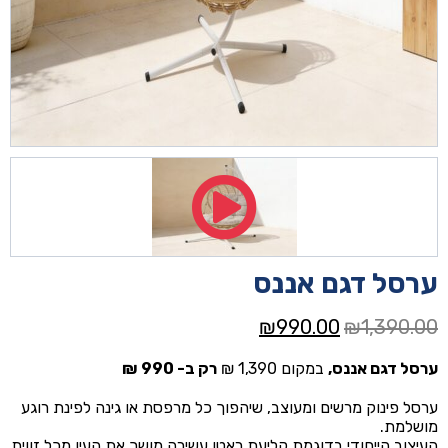
ערסל דגם אננס
המחיר
המחיר
₪
990.00
₪
1,390.00
המקורי
הנוכחי
ערסל דגם אננס,
במקום 1,390 ₪
רק ב- 990 ₪
היה:
הוא:
₪990.00.
₪1,390.00.
ערסל פינוק מרשים ומעוצב, שיהפוך כל מרפסת או גינה לפינת רוגע
מושלמת.
העיצוב הייחודי בדוגמת קליעת ראטן עשירה מושך את העין מכל זווית