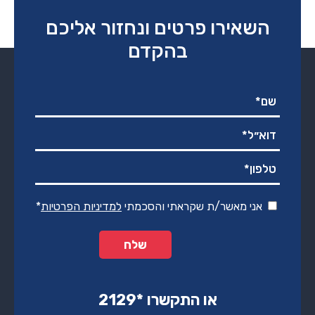
השאירו פרטים ונחזור אליכם
בהקדם
אני מאשר/ת שקראתי והסכמתי
למדיניות הפרטיות
*
או התקשרו ‏*2129‏