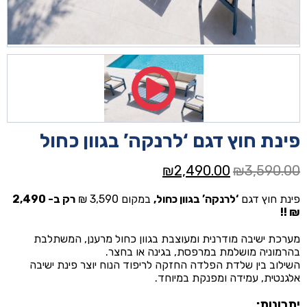
פינת חוץ דגם ‘לרנקה’ בגוון כחול
המחיר
המחיר
₪
2,490.00
₪
3,590.00
המקורי
הנוכחי
פינת חוץ דגם
‘לרנקה’ בגוון כחול,
במקום 3,590 ₪
רק ב- 2,490
היה:
הוא:
₪ !!
₪2,490.00.
₪3,590.00.
מערכת ישיבה מודרנית ומעוצבת בגוון כחול מרענן, המשתלבת
בהרמוניה מושלמת במרפסת, בגינה או בחצר.
השילוב בין שלדת הפלדה החזקה לריפוד הנוח יוצר פינת ישיבה
אלגנטית, עמידה ומפנקת במיוחד.
יתרונות: