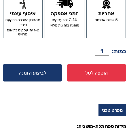
אחריות
זמני אספקה
איסוף עצמי
5 שנות אחריות
7-14 ימי עסקים
ממחסן החברה בבקעת
הירדן
מותנה בזמינות מלאי
1-2 ימי עסקים בתיאום
מראש
כמות
כמות:
של
פינת
חוץ
הוספה לסל
לביצוע הזמנה
דגם
'לרנקה'
בגוון
כחול
מפרט טכני
מידות ספה תלת-מושבית: