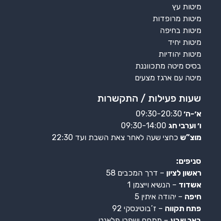
מיטות עץ
מיטות מרופדות
מיטות בחיפה
מיטות יחיד
מיטות יהודיות
בסיס מיטה מתכווננת
מיטה עם ארגז מצעים
שעות פעילות / התקשרות
א׳-ה׳
09:30-20:30
ו׳ וערבי חג
09:30-14:00
מוצ”ש
כחצי שעה לאחר צאת השבת ועד 22:30
סניפים:
ראשון לציון
– דרך המכבים 58
אשדוד
– הנשיא וייצמן 1
חיפה
– יהודה איתין 5
פתח תקווה
– ז’בוטינסקי 92
באר שבע
– מתחם ישפרו פלאנט