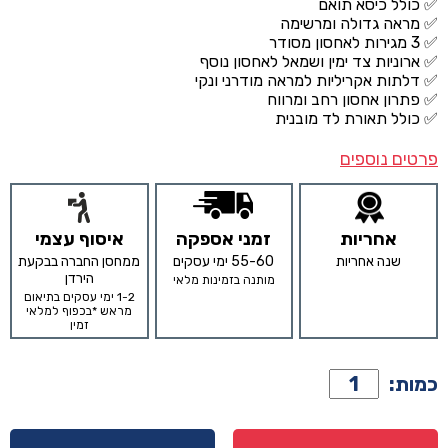
✅ כולל כיסא תואם
✅ מראה גדולה ומרשימה
✅ 3 מגירות לאחסון מסודר
✅ ארוניות צד ימין ושמאל לאחסון נוסף
✅ דלתות אקריליות למראה מודרני ונקי
✅ פתרון אחסון רחב ומרווח
✅ כולל תאורת לד מובנית
פרטים נוספים
אחריות
זמני אספקה
איסוף עצמי
שנה אחריות
55-60 ימי עסקים
ממחסן החברה בבקעת
הירדן
מותנה בזמינות מלאי
1-2 ימי עסקים בתיאום
מראש *בכפוף למלאי
זמין
כמות
כמות:
של
קומודה