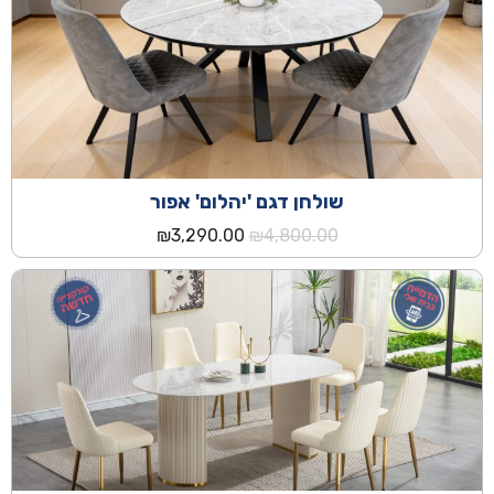
שולחן דגם 'יהלום' אפור
המחיר
המחיר
₪
3,290.00
₪
4,800.00
המקורי
הנוכחי
היה:
הוא:
₪3,290.00.
₪4,800.00.