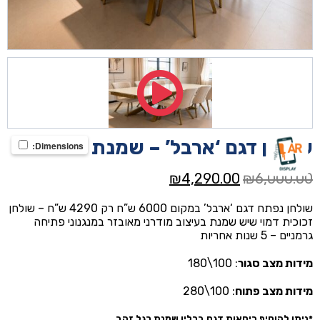
שולחן דגם ‘ארבל’ – שמנת
Dimensions:
המחיר
המחיר
₪
4,290.00
₪
6,000.00
המקורי
הנוכחי
שולחן נפתח דגם ‘ארבל’ במקום 6000 ש”ח רק 4290 ש”ח – שולחן
היה:
הוא:
זכוכית דמוי שיש שמנת בעיצוב מודרני מאובזר במנגנוני פתיחה
₪4,290.00.
₪6,000.00.
גרמניים – 5 שנות אחריות
מידות מצב סגור
: 100\180
מידות מצב פתוח
: 100\280
*ניתן להוסיף כיסאות דגם ברלין שמנת רגל זהב