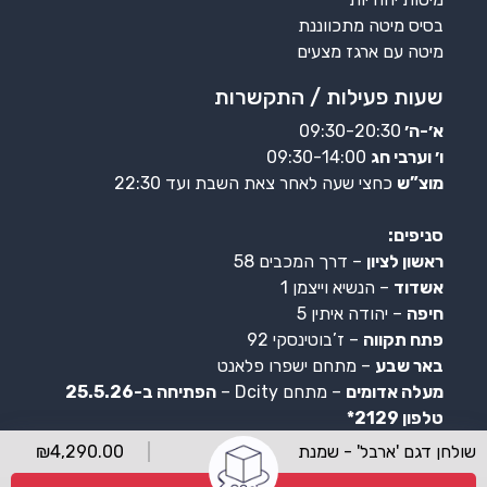
בסיס מיטה מתכווננת
מיטה עם ארגז מצעים
שעות פעילות / התקשרות
א׳-ה׳
09:30-20:30
ו׳ וערבי חג
09:30-14:00
מוצ”ש
כחצי שעה לאחר צאת השבת ועד 22:30
סניפים:
ראשון לציון
– דרך המכבים 58
אשדוד
– הנשיא וייצמן 1
חיפה
– יהודה איתין 5
פתח תקווה
– ז’בוטינסקי 92
באר שבע
– מתחם ישפרו פלאנט
מעלה אדומים
– מתחם Dcity –
הפתיחה ב-25.5.26
טלפון 2129*
שולחן דגם 'ארבל' - שמנת
4,290.00
₪